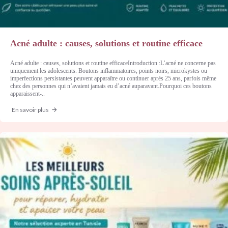
Acné adulte : causes, solutions et routine efficace
Acné adulte : causes, solutions et routine efficaceIntroduction :L’acné ne concerne pas
uniquement les adolescents. Boutons inflammatoires, points noirs, microkystes ou
imperfections persistantes peuvent apparaître ou continuer après 25 ans, parfois même
chez des personnes qui n’avaient jamais eu d’acné auparavant.Pourquoi ces boutons
apparaissent-..
En savoir plus