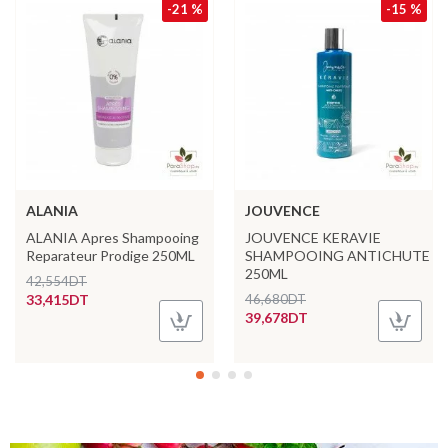
-21 %
-15 %
ALANIA
JOUVENCE
ALANIA Apres Shampooing
JOUVENCE KERAVIE
Reparateur Prodige 250ML
SHAMPOOING ANTICHUTE
250ML
42,554DT
33,415DT
46,680DT
39,678DT