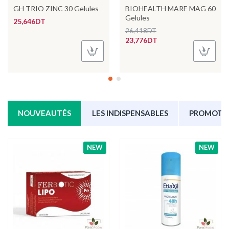
GH TRIO ZINC 30 Gelules
BIOHEALTH MARE MAG 60
Gelules
25,646DT
26,418DT
23,776DT
NOUVEAUTÉS
LES INDISPENSABLES
PROMOTI
NEW
NEW