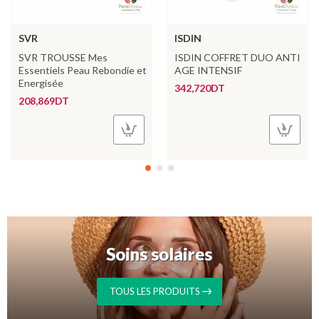
SVR
ISDIN
SVR TROUSSE Mes
ISDIN COFFRET DUO ANTI
Essentiels Peau Rebondie et
AGE INTENSIF
Energisée
342,720DT
208,869DT
Soins solaires
TOUS LES PRODUITS