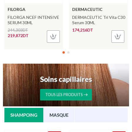
FILORGA
DERMACEUTIC
FILORGA NCEF INTENSIVE
DERMACEUTIC Tri Vita C30
SERUM 30ML
Serum 30ML
174,216DT
244,303DT
219,872DT
Soins capillaires
TOUS LES PRODUITS
SHAMPOING
MASQUE