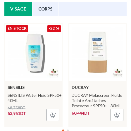
VISAGE
CORPS
EN STOCK
-22 %
SENSILIS
DUCRAY
SENSILIS Water Fluid SPF50+
DUCRAY Melascreen Fluide
40ML
Teinte Anti taches
Protecteur SPF50+ - 30ML
68,758DT
60,444DT
53,951DT