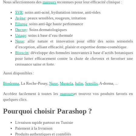
Nous sélectionnons des
marques
reconnues pour leur efficacité clinique :
SVR
: soins anti-acné, hydratation intense, anti-rides
Avène
: peaux sensibles, rougeurs, irritation
Filorga
: soins anti-âge haute performance
Ducray
: Soins dermatologiques
Uriage
: soins à base d’eau thermale
Nuxe
: allie nature et innovation pour offrir des soins sensoriels
d’exception, alliant efficacité, plaisir et expertise dermo-cosmétique.
Bioxcin
: développe des formules innovantes à base d’actifs botaniques
pour lutter efficacement contre la chute de cheveux et favoriser une
croissance saine et forte.
Aussi disponibles :
Bioderma
, La Roche-Posay,
Nuxe
,
Mustela
,
Isdin
,
Sensilis
, A-derma, ...
Accédez facilement à toutes les
marques
et trouvez vos produits favoris en
quelques clics.
Pourquoi choisir Parashop ?
Livraison rapide partout en Tunisie
Paiement à la livraison
Produits authentiques et contrôlés