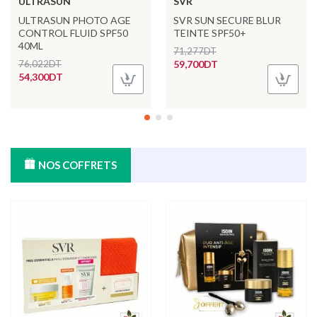
ULTRASUN
SVR
ULTRASUN PHOTO AGE
SVR SUN SECURE BLUR
CONTROL FLUID SPF50
TEINTE SPF50+
40ML
71,277DT
76,022DT
59,700DT
54,300DT
NOS COFFRETS