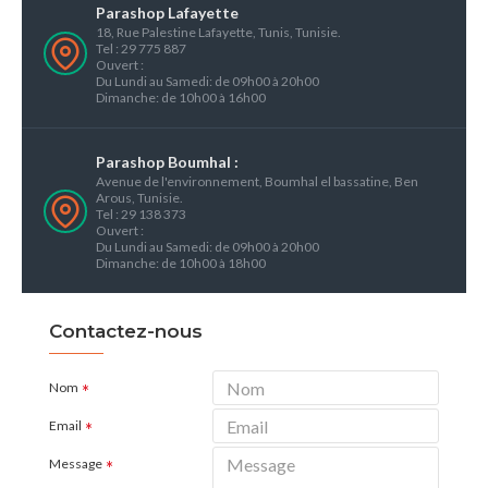
Parashop Lafayette
18, Rue Palestine Lafayette, Tunis, Tunisie.
Tel : 29 775 887
Ouvert :
Du Lundi au Samedi: de 09h00 à 20h00
Dimanche: de 10h00 à 16h00
Parashop Boumhal :
Avenue de l'environnement, Boumhal el bassatine, Ben
Arous, Tunisie.
Tel : 29 138 373
Ouvert :
Du Lundi au Samedi: de 09h00 à 20h00
Dimanche: de 10h00 à 18h00
Contactez-nous
Nom
Email
Message