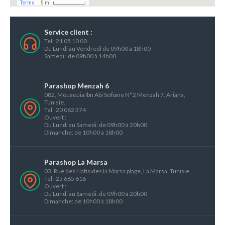
Service client :
Tel : 21 05 10 00
Du Lundi au Vendredi de 09h00 à 18h00
Samedi : de 09h00 à 14h00
Parashop Menzah 6
082, Mouaouia Ibn Abi Sofiane N°2 Menzah 7, Ariana,
Tunisie.
Tel : 20 062 374
Ouvert :
Du Lundi au Samedi: de 09h00 à 20h00
Dimanche: de 10h00 à 18h00
Parashop La Marsa
03, Rue des Hafisides la Marsa plage, La Marsa, Tunisie
Tel : 25 665 616
Ouvert :
Du Lundi au Samedi: de 09h00 à 20h00
Dimanche: de 10h00 à 18h00