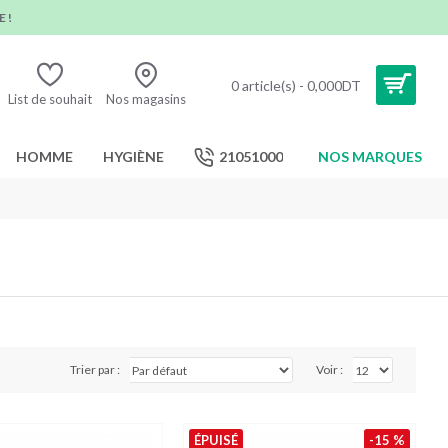
 !
0 article(s) - 0,000DT
List de souhait
Nos magasins
HOMME
HYGIÈNE
21051000
NOS MARQUES
Trier par :
Voir :
ÉPUISÉ
-15 %