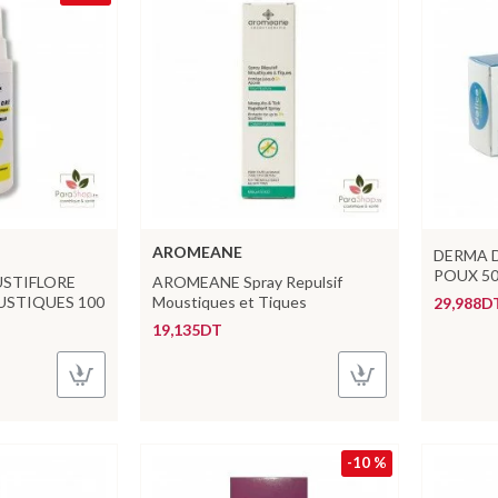
AROMEANE
DERMA D
POUX 5
STIFLORE
AROMEANE Spray Repulsif
USTIQUES 100
Moustiques et Tiques
29,988D
19,135DT
-10 %