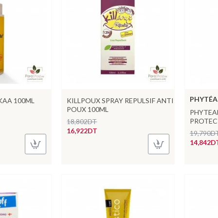
PHYTÉA
KAA 100ML
KILLPOUX SPRAY REPULSIF ANTI
POUX 100ML
PHYTEA
PROTEC
18,802DT
16,922DT
19,790D
14,842D