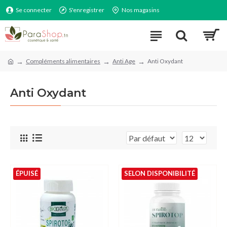
Se connecter
S'enregistrer
Nos magasins
Compléments alimentaires
Anti Age
Anti Oxydant
Anti Oxydant
ÉPUISÉ
SELON DISPONIBILITÉ