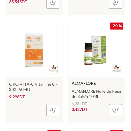
65,545DT
-20 %
ALMAFLORE
ORO VITA-C Vitamine C -
30X250MG
ALMAFLORE Huile de Pépin
de Raisin 10ML
9,996DT
4,284DT
3,427DT