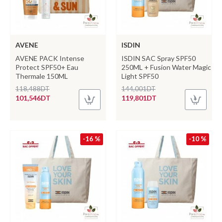
AVENE
ISDIN
AVENE PACK Intense
ISDIN SAC Spray SPF50
Protect SPF50+ Eau
250ML + Fusion Water Magic
Thermale 150ML
Light SPF50
118,488DT
144,001DT
101,546DT
119,801DT
-16 %
-10 %