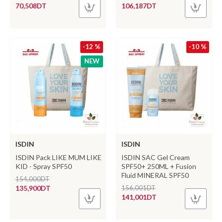
70,508DT
106,187DT
-12 %
-10 %
NEW
ISDIN
ISDIN
ISDIN Pack LIKE MUM LIKE
ISDIN SAC Gel Cream
KID - Spray SPF50
SPF50+ 250ML + Fusion
Fluid MINERAL SPF50
154,000DT
135,900DT
156,001DT
141,001DT