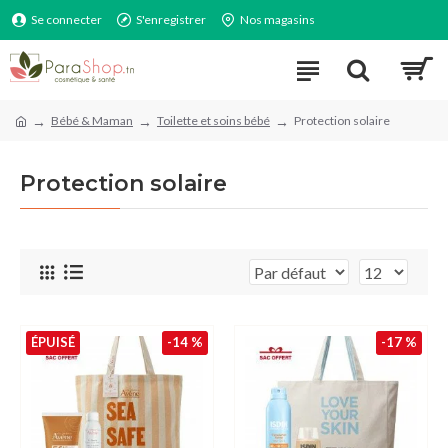
Se connecter
S'enregistrer
Nos magasins
Bébé & Maman
Toilette et soins bébé
Protection solaire
Protection solaire
ÉPUISÉ
-14 %
-17 %