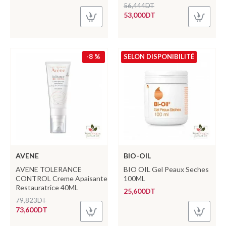
56,444DT
53,000DT
-8 %
SELON DISPONIBILITÉ
AVENE
BIO-OIL
AVENE TOLERANCE
BIO OIL Gel Peaux Seches
CONTROL Creme Apaisante
100ML
Restauratrice 40ML
25,600DT
79,823DT
73,600DT