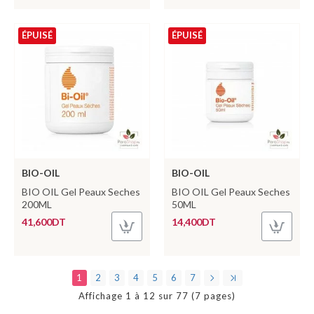
ÉPUISÉ
ÉPUISÉ
BIO-OIL
BIO-OIL
BIO OIL Gel Peaux Seches
BIO OIL Gel Peaux Seches
200ML
50ML
41,600DT
14,400DT
1
2
3
4
5
6
7
Affichage 1 à 12 sur 77 (7 pages)