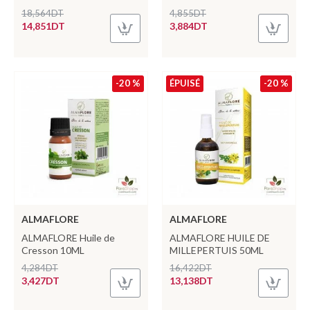
18,564DT
4,855DT
14,851DT
3,884DT
-20 %
ÉPUISÉ
-20 %
ALMAFLORE
ALMAFLORE
ALMAFLORE Huile de
ALMAFLORE HUILE DE
Cresson 10ML
MILLEPERTUIS 50ML
4,284DT
16,422DT
3,427DT
13,138DT