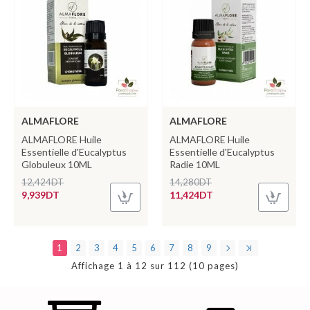
ALMAFLORE
ALMAFLORE
ALMAFLORE Huile
ALMAFLORE Huile
Essentielle d'Eucalyptus
Essentielle d'Eucalyptus
Globuleux 10ML
Radie 10ML
12,424DT
14,280DT
9,939DT
11,424DT
1
2
3
4
5
6
7
8
9
Affichage 1 à 12 sur 112 (10 pages)