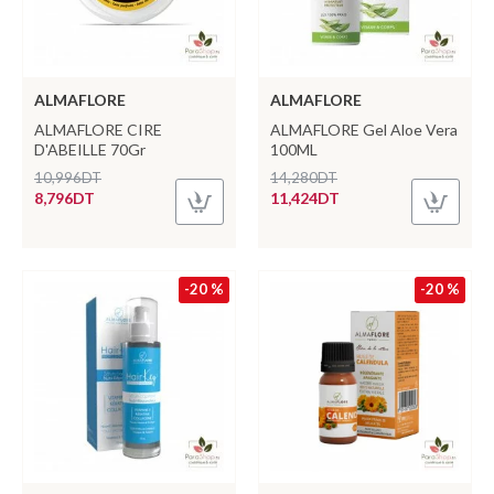
ALMAFLORE
ALMAFLORE
ALMAFLORE CIRE
ALMAFLORE Gel Aloe Vera
D'ABEILLE 70Gr
100ML
10,996DT
14,280DT
8,796DT
11,424DT
-20 %
-20 %