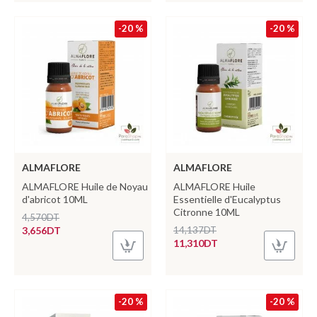
-20 %
-20 %
ALMAFLORE
ALMAFLORE
ALMAFLORE Huile de Noyau
ALMAFLORE Huile
d'abricot 10ML
Essentielle d'Eucalyptus
Citronne 10ML
4,570DT
3,656DT
14,137DT
11,310DT
-20 %
-20 %