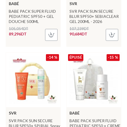
BABÉ
SVR
BABE PACK SUPER FLUID
SVR PACK SUN SECURE
PEDIATRIC SPF50 + GEL
BLUR SPF50+ SEBIACLEAR
DOUCHE 500ML
GEL 200ML - 2026
105,054DT
107,239DT
89,296DT
90,684DT
-14 %
ÉPUISÉ
-15 %
SVR
BABÉ
SVR PACK SUN SECURE
BABE PACK SUPER FLUID
BLUR SPF50+ SPIRIAL Spray
PEDIATRIC SPF50 + CREME