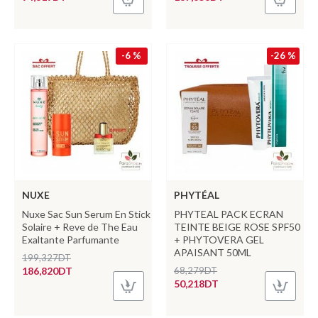
-6 %
-26 %
NUXE
PHYTÉAL
Nuxe Sac Sun Serum En Stick
PHYTEAL PACK ECRAN
Solaire + Reve de The Eau
TEINTE BEIGE ROSE SPF50
Exaltante Parfumante
+ PHYTOVERA GEL
APAISANT 50ML
199,327DT
186,820DT
68,279DT
50,218DT