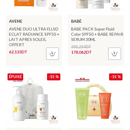
AVENE
BABÉ
AVENE DUO ULTRA FLUID
BABE PACK Super Fluid
ECLAT RADIANCE SPF50 +
Color SPF50 + BABE REPAIR
LAIT APRES SOLEIL
SERUM 30ML
OFFERT
201,253DT
62,133DT
178,062DT
ÉPUISÉ
-15 %
-15 %