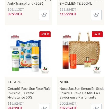
Anti-Transpirant - 2026
EMOLLIENTE 200ML
105,113DT
135,554DT
89,953DT
115,221DT
-20 %
-6 %
CETAPHIL
NUXE
Cetaphil Pack Sun Face Fluid
Nuxe Sac Sun Serum En Stick
Invisible + Creme
Solaire + Reve De Miel Eau
Hydratante 50G
Savoureuse Parfumante
118,524DT
200,256DT
94,819DT
187,656DT