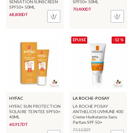
SENSATION SUNSCREEN
SPF50+ 50ML
SPF50+ 50ML
70,400DT
68,800DT
ÉPUISÉ
-12 %
HYFAC
LA ROCHE-POSAY
HYFAC SUN PROTECTION
LA ROCHE POSAY
SOLAIRE TEINTEE SPF50+
ANTHELIOS UVMUNE 400
40ML
Creme Hydratante Sans
Parfum SPF 50+
60,917DT
77,112DT