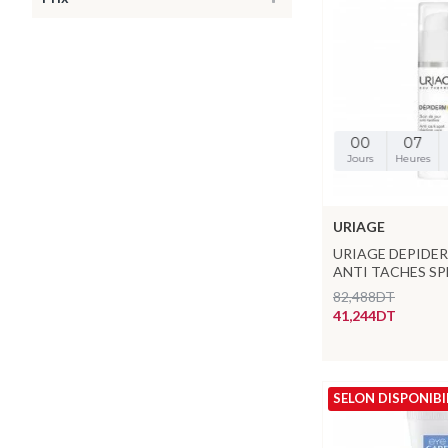
00
07
Jours
Heures
URIAGE
URIAGE DEPIDER
ANTI TACHES SP
82,488DT
41,244DT
SELON DISPONIBI