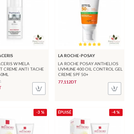
CERIS
LA ROCHE-POSAY
CERIS W MELA
LA ROCHE POSAY ANTHELIOS
T CREME ANTI TACHE
UVMUNE 400 OIL CONTROL GEL
50ML
CREME SPF 50+
T
77,112DT
T
-3 %
ÉPUISÉ
-4 %