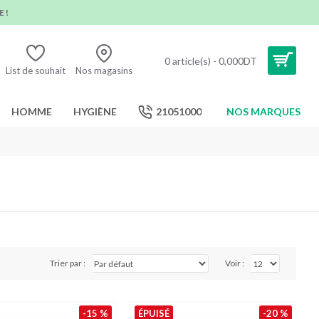
 !
0 article(s) - 0,000DT
List de souhait
Nos magasins
HOMME
HYGIÈNE
21051000
NOS MARQUES
Trier par :
Voir :
-15 %
ÉPUISÉ
-20 %