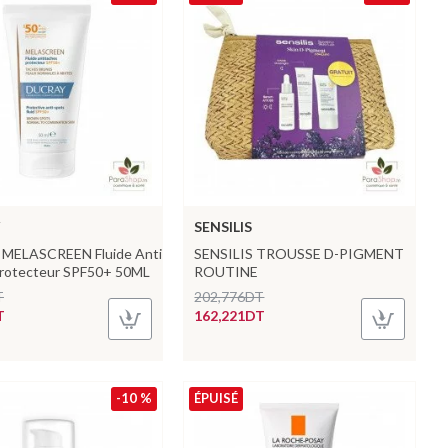
SENSILIS
MELASCREEN Fluide Anti
SENSILIS TROUSSE D-PIGMENT
rotecteur SPF50+ 50ML
ROUTINE
T
202,776DT
T
162,221DT
-10 %
ÉPUISÉ