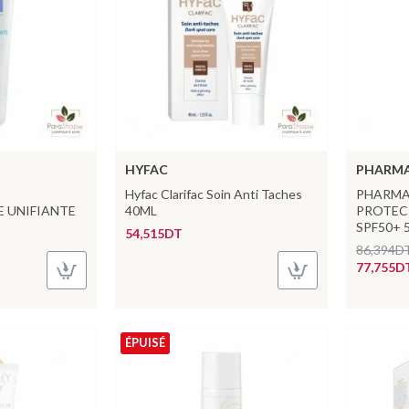
HYFAC
PHARMA
Hyfac Clarifac Soin Anti Taches
PHARMA
 UNIFIANTE
40ML
PROTEC
SPF50+ 
54,515DT
86,394D
77,755D
ÉPUISÉ