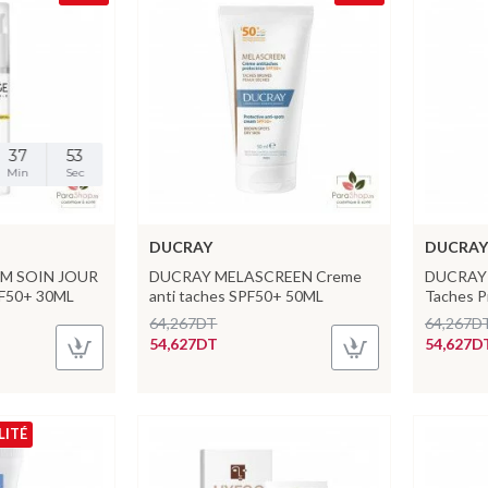
37
52
Min
Sec
DUCRAY
DUCRAY
M SOIN JOUR
DUCRAY MELASCREEN Creme
DUCRAY 
F50+ 30ML
anti taches SPF50+ 50ML
Taches P
64,267DT
64,267D
54,627DT
54,627D
LITÉ