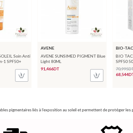
AVENE
BIO-TA
OLEIL Soin Anti
AVENE SUNSIMED PIGMENT Blue
BIO TAC
en-1 SPF50+
Light 80ML
SPF50 5
91,466DT
70,995D
68,544D
protéger les 
ubles pigmentaires liés à l’exposition au soleil et permettent de