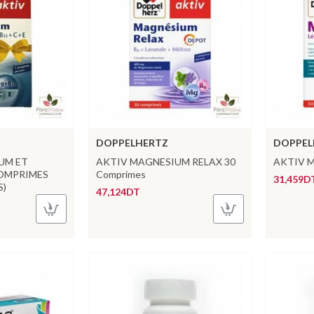
DOPPELHERTZ
DOPPEL
UM ET
AKTIV MAGNESIUM RELAX 30
AKTIV M
COMPRIMES
Comprimes
31,459D
S)
47,124DT