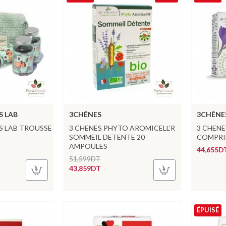
S LAB
3CHÊNES
3CHÊNE
ES LAB TROUSSE
3 CHENES PHYTO AROMICELL’R
3 CHENE
SOMMEIL DETENTE 20
COMPRI
AMPOULES
44,655D
51,599DT
43,859DT
ÉPUISÉ