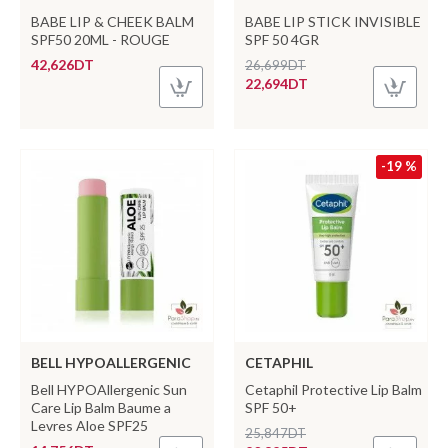
BABE LIP & CHEEK BALM
BABE LIP STICK INVISIBLE
SPF50 20ML - ROUGE
SPF 50 4GR
42,626DT
26,699DT
22,694DT
-19 %
BELL HYPOALLERGENIC
CETAPHIL
Bell HYPOAllergenic Sun
Cetaphil Protective Lip Balm
Care Lip Balm Baume a
SPF 50+
Levres Aloe SPF25
25,847DT