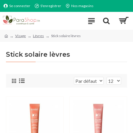
Se connecter
S'enregistrer
Nos magasins
Visage
Lèvres
Stick solaire lèvres
Stick solaire lèvres