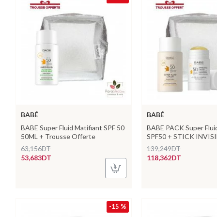
BABÉ
BABÉ
BABE Super Fluid Matifiant SPF 50
BABE PACK Super Fluid
50ML + Trousse Offerte
SPF50 + STICK INVIS
63,156DT
139,249DT
53,683DT
118,362DT
-15 %