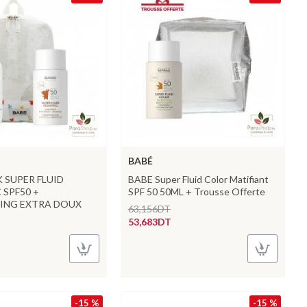
BABÉ
 SUPER FLUID
BABE Super Fluid Color Matifiant
 SPF50 +
SPF 50 50ML + Trousse Offerte
ING EXTRA DOUX
63,156DT
53,683DT
-15 %
-15 %