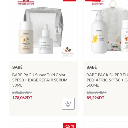
BABÉ
BABÉ
BABE PACK Super Fluid Color
BABE PACK SUPER FL
SPF50 + BABE REPAIR SERUM
PEDIATRIC SPF50 + 
30ML
500ML
201,253DT
105,054DT
178,062DT
89,296DT
-15 %