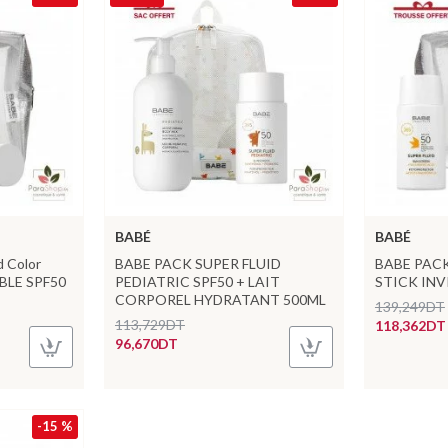
BABÉ
BABÉ
 Color
BABE PACK SUPER FLUID
BABE PACK 
IBLE SPF50
PEDIATRIC SPF50 + LAIT
STICK INV
CORPOREL HYDRATANT 500ML
139,249DT
113,729DT
118,362DT
96,670DT
-15 %