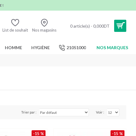
 !
0 article(s) - 0,000DT
List de souhait
Nos magasins
HOMME
HYGIÈNE
21051000
NOS MARQUES
Trier par :
Voir :
-15 %
-15 %