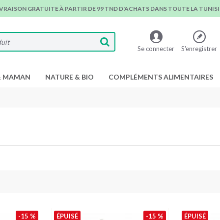
IVRAISON GRATUITE À PARTIR DE 99 TND D'ACHATS DANS TOUTE LA TUNISIE
Se connecter
S'enregistrer
& MAMAN
NATURE & BIO
COMPLÉMENTS ALIMENTAIRES
-15 %
ÉPUISÉ
-15 %
ÉPUISÉ