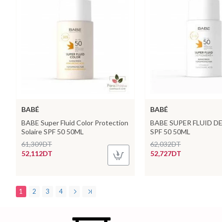
BABÉ
BABÉ
BABE Super Fluid Color Protection
BABE SUPER FLUID 
Solaire SPF 50 50ML
SPF 50 50ML
61,309DT
62,032DT
52,112DT
52,727DT
1
2
3
4