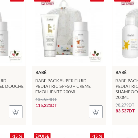
BABÉ
BABÉ
UID
BABE PACK SUPER FLUID
BABE PACK
GEL DOUCHE
PEDIATRIC SPF50 + CREME
PEDIATRIC
EMOLLIENTE 200ML
SHAMPOO
200ML
135,554DT
98,279DT
115,221DT
83,537DT
-15 %
ÉPUISÉ
-15 %