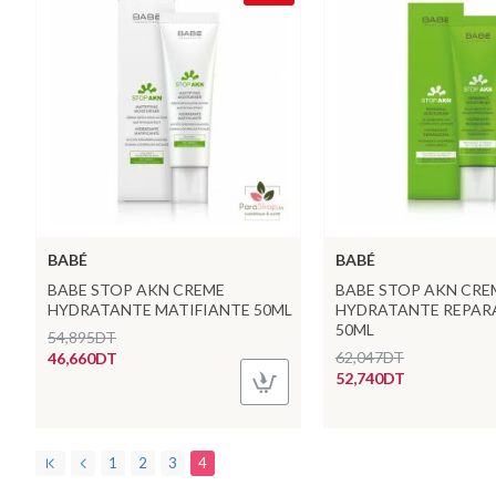
BABÉ
BABÉ
BABE STOP AKN CREME
BABE STOP AKN CRE
HYDRATANTE MATIFIANTE 50ML
HYDRATANTE REPAR
50ML
54,895DT
62,047DT
46,660DT
52,740DT
1
2
3
4