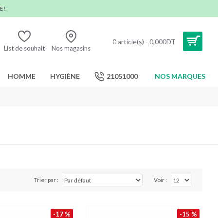
 !
0 article(s) - 0,000DT
List de souhait
Nos magasins
HOMME
HYGIÈNE
21051000
NOS MARQUES
Trier par :
Voir :
-17 %
-15 %