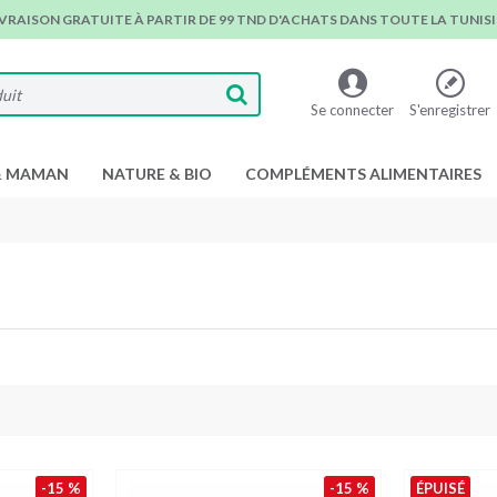
IVRAISON GRATUITE À PARTIR DE 99 TND D'ACHATS DANS TOUTE LA TUNISIE
Se connecter
S'enregistrer
& MAMAN
NATURE & BIO
COMPLÉMENTS ALIMENTAIRES
-15 %
-15 %
ÉPUISÉ