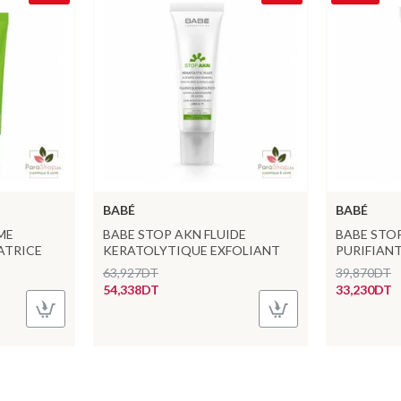
BABÉ
BABÉ
ME
BABE STOP AKN FLUIDE
BABE STO
ATRICE
KERATOLYTIQUE EXFOLIANT
PURIFIANT
63,927DT
39,870DT
54,338DT
33,230DT