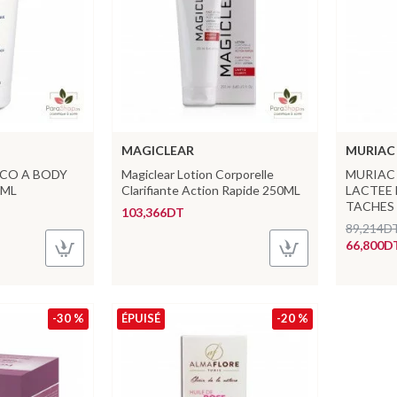
MAGICLEAR
MURIAC
YCO A BODY
Magiclear Lotion Corporelle
MURIAC
0ML
Clarifiante Action Rapide 250ML
LACTEE 
TACHES
103,366DT
89,214D
66,800D
-30 %
ÉPUISÉ
-20 %