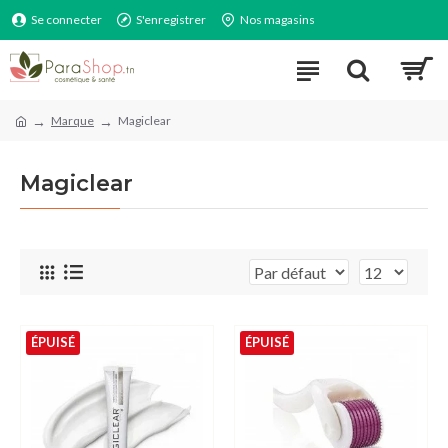
Se connecter
S'enregistrer
Nos magasins
Marque
Magiclear
Magiclear
ÉPUISÉ
ÉPUISÉ