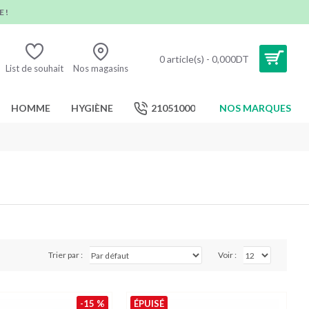
 !
0 article(s) - 0,000DT
List de souhait
Nos magasins
HOMME
HYGIÈNE
21051000
NOS MARQUES
Trier par :
Voir :
-15 %
ÉPUISÉ