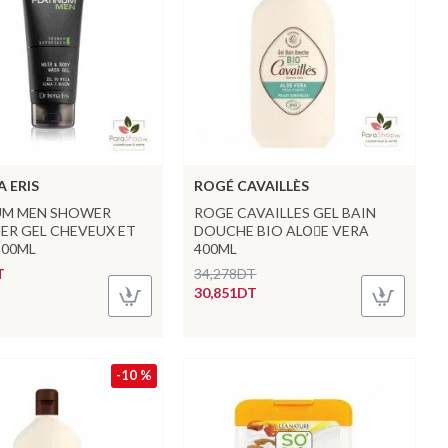
A ERIS
ROGÉ CAVAILLÈS
UM MEN SHOWER
ROGE CAVAILLES GEL BAIN
ER GEL CHEVEUX ET
DOUCHE BIO ALOًE VERA
200ML
400ML
T
34,278DT
30,851DT
-10 %