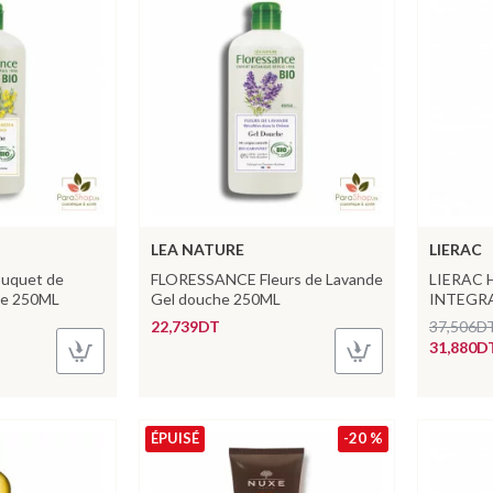
LEA NATURE
LIERAC
uquet de
FLORESSANCE Fleurs de Lavande
LIERAC
he 250ML
Gel douche 250ML
INTEGRA
22,739DT
37,506D
31,880D
ÉPUISÉ
-20 %