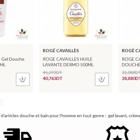
ROGÉ CAVAILLÈS
ROGÉ CA
 Gel Douche
ROGE CAVAILLES HUILE
ROGE CA
0ML
LAVANTE DERMO 500ML
DOUCHE 
45,293DT
32,088D
40,763DT
28,880D
’articles douche et bain pour l'homme en tout genre : gel lavant, crème,