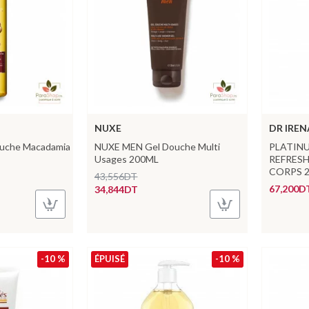
NUXE
DR IREN
Douche Macadamia
NUXE MEN Gel Douche Multi
PLATIN
Usages 200ML
REFRESH
CORPS 
43,556DT
67,200D
34,844DT
-10 %
ÉPUISÉ
-10 %