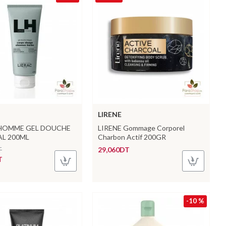
LIRENE
 HOMME GEL DOUCHE
LIRENE Gommage Corporel
L 200ML
Charbon Actif 200GR
T
29,060DT
T
-10 %