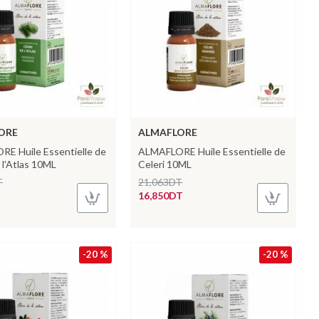
ORE
ALMAFLORE
E Huile Essentielle de
ALMAFLORE Huile Essentielle de
 l'Atlas 10ML
Celeri 10ML
T
21,063DT
16,850DT
-20 %
-20 %