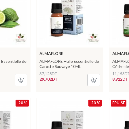
ALMAFLORE
ALMAFL
Essentielle de
ALMAFLORE Huile Essentielle de
ALMAFLOR
Carotte Sauvage 10ML
Cèdre de
37,128DT
11,153D
29,702DT
8,922DT
-20 %
-20 %
ÉPUISÉ