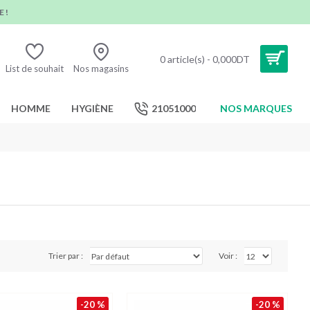
 !
0 article(s) - 0,000DT
List de souhait
Nos magasins
HOMME
HYGIÈNE
21051000
NOS MARQUES
Trier par :
Voir :
-20 %
-20 %