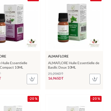
ORE
ALMAFLORE
 Huile Essentielle
ALMAFLORE Huile Essentielle de
 Compact 10ML
Basilic Doux 10ML
T
21,206DT
T
16,965DT
-20 %
-20 %