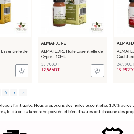
ALMAFLORE
ALMAFL
Essentielle de
ALMAFLORE Huile Essentielle de
ALMAFLOR
Cyprès 10ML
Gaulther
15,708DT
24,990D
12,566DT
19,992D
6
epuis l'antiquité. Nous proposons des huiles essentielles 100% pures et
yprès, le citron ou la menthe poivrée et bien d'autres ont chacune des prop