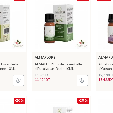
ALMAFLORE
ALMAFL
Essentielle
ALMAFLORE Huile Essentielle
Almaflore
ronne 10ML
d'Eucalyptus Radie 10ML
d'Origan
14,280DT
19,278D
11,424DT
15,422D
-20 %
-20 %