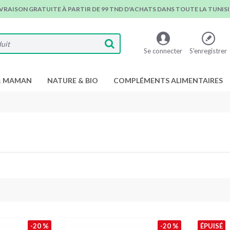
IVRAISON GRATUITE À PARTIR DE 99 TND D'ACHATS DANS TOUTE LA TUNISIE
Se connecter
S'enregistrer
& MAMAN
NATURE & BIO
COMPLÉMENTS ALIMENTAIRES
-20 %
-20 %
ÉPUISÉ