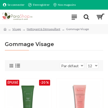
Se connecter
S'enregistrer
Nos magasins
Visage
Nettoyant & Démaquillant
Gommage Visage
Gommage Visage
ÉPUISÉ
-20 %