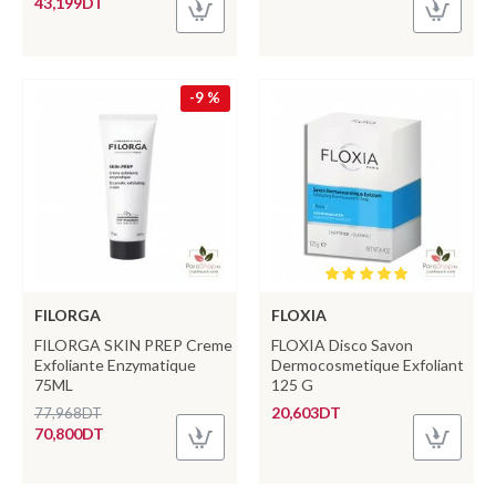
43,199DT
-9 %
FILORGA
FLOXIA
FILORGA SKIN PREP Creme
FLOXIA Disco Savon
Exfoliante Enzymatique
Dermocosmetique Exfoliant
75ML
125 G
20,603DT
77,968DT
70,800DT