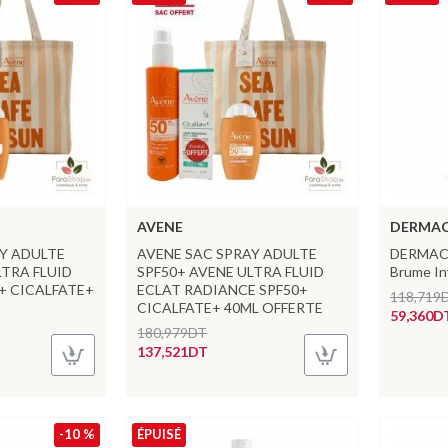
AVENE
DERMA
Y ADULTE
AVENE SAC SPRAY ADULTE
DERMACA
LTRA FLUID
SPF50+ AVENE ULTRA FLUID
Brume In
 + CICALFATE+
ECLAT RADIANCE SPF50+
118,719
CICALFATE+ 40ML OFFERTE
59,360D
180,979DT
137,521DT
-10 %
ÉPUISÉ