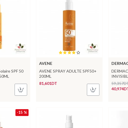
AVENE
DERMA
olaire SPF 50
AVENE SPRAY ADULTE SPF50+
DERMAC
150ML
200ML
INVISIB
81,601DT
59,357D
40,974D
-15 %