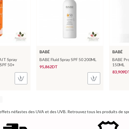
BABÉ
BABÉ
IT Spray
BABE Fluid Spray SPF 50 200ML
BABE Pro
 SPF 50+
150ML
95,862DT
83,909D
s effets néfastes des UVA et des UVB. Retrouvez tous les produits de spra