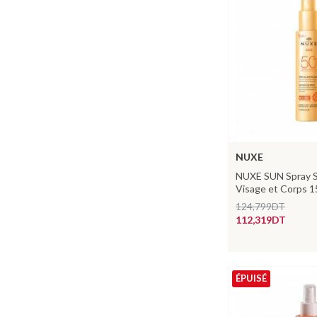
NUXE
NUXE SUN Spray S
Visage et Corps 
124,799DT
112,319DT
ÉPUISÉ