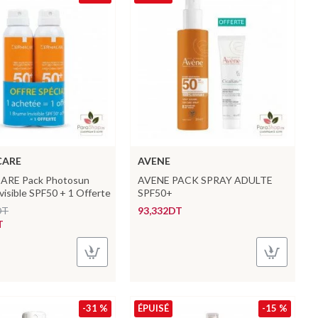
CARE
AVENE
RE Pack Photosun
AVENE PACK SPRAY ADULTE
visible SPF50 + 1 Offerte
SPF50+
DT
93,332DT
T
-31 %
ÉPUISÉ
-15 %