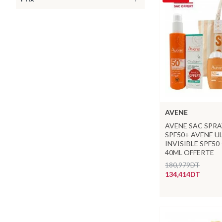
AVENE
AVENE SAC SPRA
SPF50+ AVENE U
INVISIBLE SPF50
40ML OFFERTE
180,979DT
134,414DT