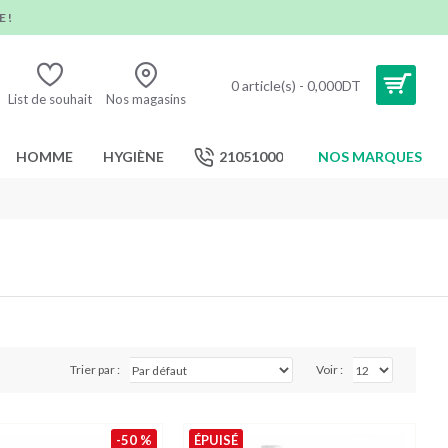
 !
0 article(s) - 0,000DT
List de souhait
Nos magasins
HOMME
HYGIÈNE
21051000
NOS MARQUES
Trier par :
Voir :
-50 %
ÉPUISÉ