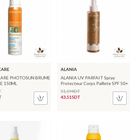
CARE
ALANIA
ARE PHOTOSUN BRUME
ALANIA UV PARFAIT Spray
LE 150ML
Protecteur Corps Paillete SPF 50+
T
51,194DT
T
43,515DT