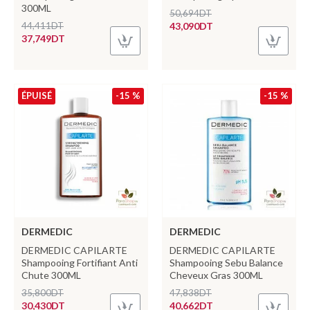
300ML
50,694DT
44,411DT
43,090DT
37,749DT
ÉPUISÉ
-15 %
-15 %
DERMEDIC
DERMEDIC
DERMEDIC CAPILARTE
DERMEDIC CAPILARTE
Shampooing Fortifiant Anti
Shampooing Sebu Balance
Chute 300ML
Cheveux Gras 300ML
35,800DT
47,838DT
30,430DT
40,662DT