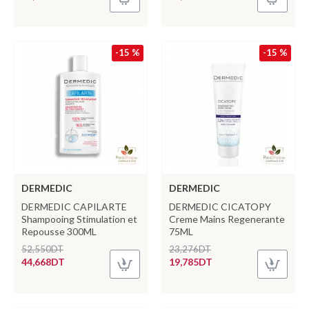
-15 %
-15 %
DERMEDIC
DERMEDIC
DERMEDIC CAPILARTE
DERMEDIC CICATOPY
Shampooing Stimulation et
Creme Mains Regenerante
Repousse 300ML
75ML
52,550DT
23,276DT
44,668DT
19,785DT