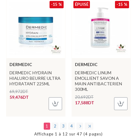
-15 %
ÉPUISÉ
-15 %
DERMEDIC
DERMEDIC
DERMEDIC HYDRAIN
DERMEDIC LINUM
HIALURO BEURRE ULTRA
EMOLLIENT SAVON A
HYDRATANT 225ML
MAIN ANTIBACTERIEN
300ML
69,972DT
59,476DT
20,692DT
17,588DT
1
2
3
4
Affichage 1 à 12 sur 47 (4 pages)