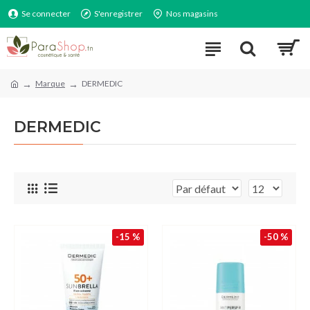
Se connecter
S'enregistrer
Nos magasins
Marque
DERMEDIC
DERMEDIC
-15 %
-50 %