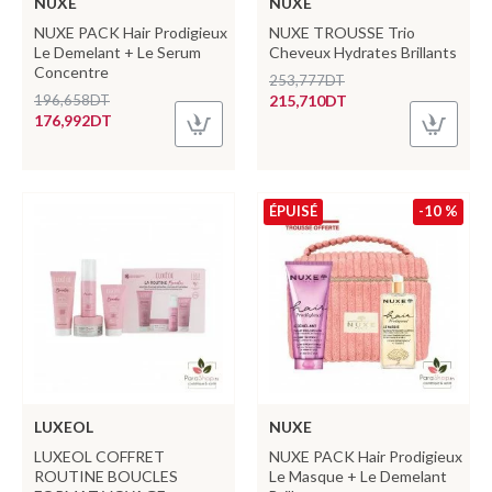
NUXE
NUXE
NUXE PACK Hair Prodigieux
NUXE TROUSSE Trio
Le Demelant + Le Serum
Cheveux Hydrates Brillants
Concentre
253,777DT
196,658DT
215,710DT
176,992DT
ÉPUISÉ
-10 %
LUXEOL
NUXE
LUXEOL COFFRET
NUXE PACK Hair Prodigieux
ROUTINE BOUCLES
Le Masque + Le Demelant