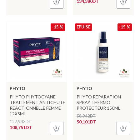
134,380DT
-15 %
ÉPUISÉ
-15 %
PHYTO
PHYTO
PHYTO PHYTOCYANE
PHYTO REPARATION
TRAITEMENT ANTICHUTE
SPRAY THERMO
REACTIONNELLE FEMME
PROTECTEUR 150ML
12X5ML
58,942DT
127,943DT
50,101DT
108,751DT