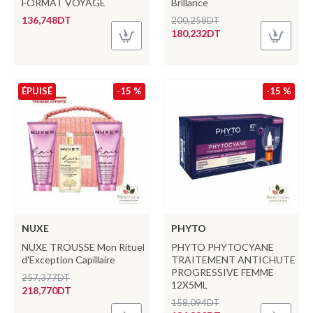
FORMAT VOYAGE
Brillance
136,748DT
200,258DT
180,232DT
ÉPUISÉ
-15 %
-15 %
NUXE
PHYTO
NUXE TROUSSE Mon Rituel
PHYTO PHYTOCYANE
d'Exception Capillaire
TRAITEMENT ANTICHUTE
PROGRESSIVE FEMME
257,377DT
12X5ML
218,770DT
158,094DT