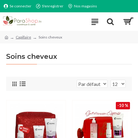
Se connecter
S'enregistrer
Nos magasins
Capillaire
Soins cheveux
Soins cheveux
-10 %