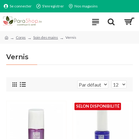
Se connecter
S'enregistrer
Nos magasins
Corps
Soin des mains
Vernis
Vernis
SELON DISPONIBILITÉ