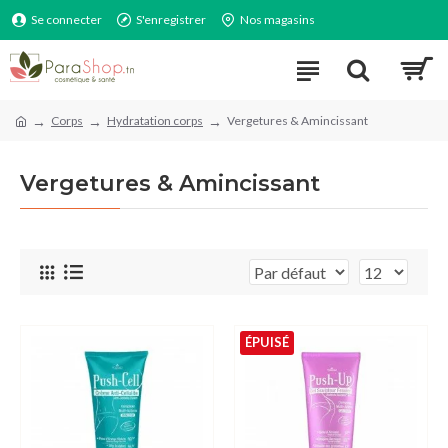
Se connecter
S'enregistrer
Nos magasins
Corps
Hydratation corps
Vergetures & Amincissant
Vergetures & Amincissant
ÉPUISÉ