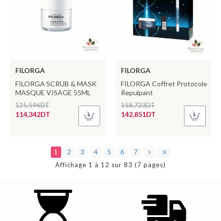
FILORGA
FILORGA
FILORGA SCRUB & MASK
FILORGA Coffret Protocole
MASQUE VISAGE 55ML
Repulpant
125,596DT
158,723DT
114,342DT
142,851DT
1
2
3
4
5
6
7
Affichage 1 à 12 sur 83 (7 pages)