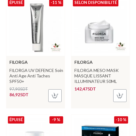
ÉPUISÉ
-11 %
SELON DISPONIBILITÉ
FILORGA
FILORGA
FILORGA UV DEFENCE Soin
FILORGA MESO MASK
Anti Age Anti Taches
MASQUE LISSANT
SPF50+
ILLUMINATEUR 50ML
142,475DT
97,905DT
86,925DT
ÉPUISÉ
-9 %
-10 %