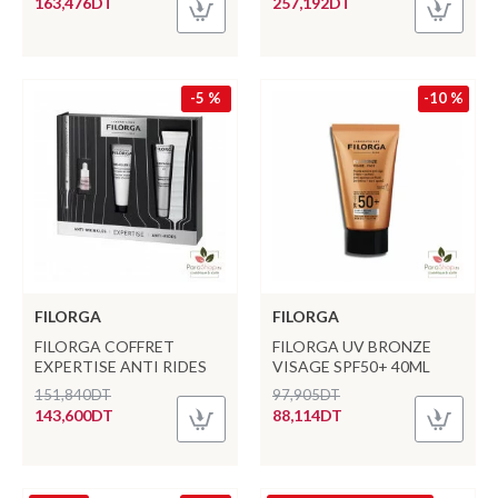
163,476DT
257,192DT
-5 %
-10 %
FILORGA
FILORGA
FILORGA COFFRET
FILORGA UV BRONZE
EXPERTISE ANTI RIDES
VISAGE SPF50+ 40ML
151,840DT
97,905DT
143,600DT
88,114DT