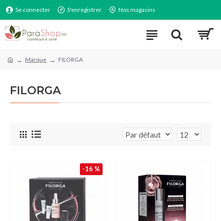
Se connecter
S'enregistrer
Nos magasins
Marque
FILORGA
FILORGA
-16 %