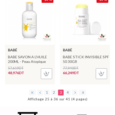
BABÉ
BABÉ
BABE SAVON A L'HUILE
BABE STICK INVISIBLE SPF
200ML - Peau Atopique
50 30GR
57,619DT
77,940DT
48,976DT
66,249DT
1
2
3
4
Affichage 25 à 36 sur 41 (4 pages)