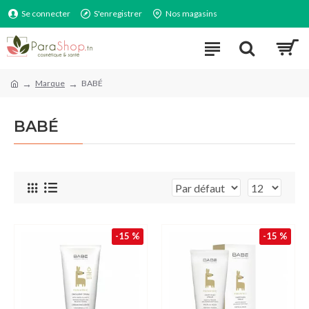
Se connecter
S'enregistrer
Nos magasins
Marque
BABÉ
BABÉ
-15 %
-15 %