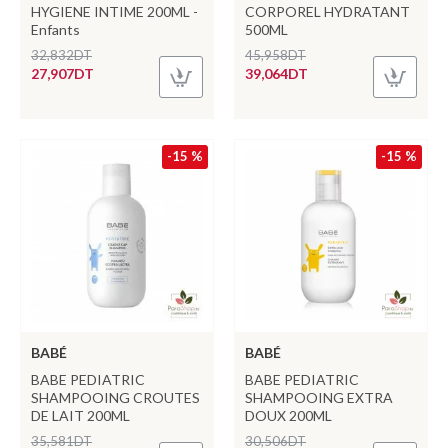
HYGIENE INTIME 200ML -
CORPOREL HYDRATANT
Enfants
500ML
32,832DT
45,958DT
27,907DT
39,064DT
-15 %
-15 %
BABÉ
BABÉ
BABE PEDIATRIC
BABE PEDIATRIC
SHAMPOOING CROUTES
SHAMPOOING EXTRA
DE LAIT 200ML
DOUX 200ML
35,581DT
30,506DT