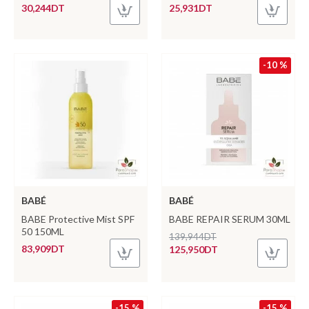
30,244DT
25,931DT
-10 %
BABÉ
BABÉ
BABE Protective Mist SPF
BABE REPAIR SERUM 30ML
50 150ML
139,944DT
83,909DT
125,950DT
-15 %
-15 %