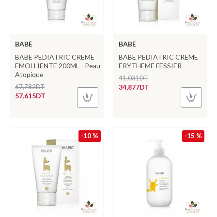
BABÉ
BABÉ
BABE PEDIATRIC CREME
BABE PEDIATRIC CREME
EMOLLIENTE 200ML - Peau
ERYTHEME FESSIER
Atopique
41,031DT
67,782DT
34,877DT
57,615DT
-10 %
-15 %