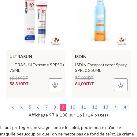
ULTRASUN
ISDIN
ULTRASUN Extreme SPF50+
ISDIN Fotoprotector Spray
75ML
SPF50 250ML
65,669DT
77,000DT
58,310DT
64,000DT
5
6
7
8
9
10
11
12
13
Affichage 97 à 108 sur 161 (14 pages)
Il faut protéger son visage contre le soleil, peu importe qu'on se
maquille beaucoup ou que l'on ne mette pas de fond de teint. La crème