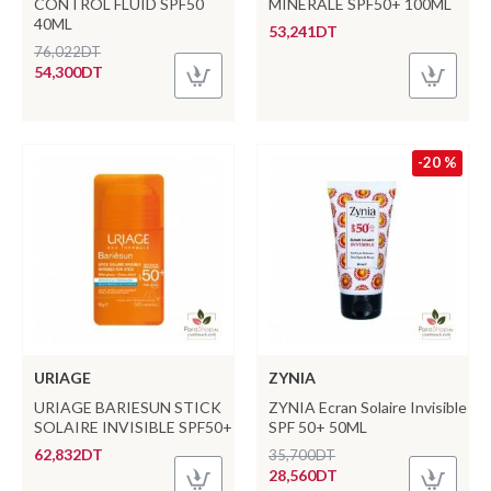
CONTROL FLUID SPF50
MINERALE SPF50+ 100ML
40ML
53,241DT
76,022DT
54,300DT
-20 %
URIAGE
ZYNIA
URIAGE BARIESUN STICK
ZYNIA Ecran Solaire Invisible
SOLAIRE INVISIBLE SPF50+
SPF 50+ 50ML
62,832DT
35,700DT
28,560DT