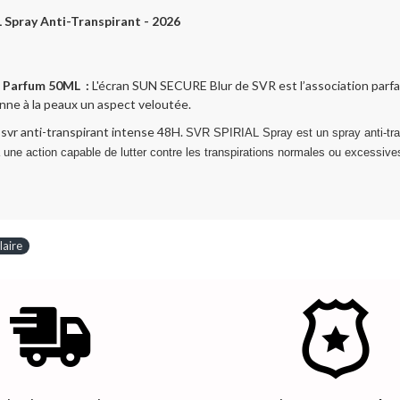
Spray Anti-Transpirant - 2026
 Parfum
50ML :
L'écran SUN SECURE Blur de SVR est l’association parfa
donne à la peaux un aspect veloutée.
svr anti-transpirant intense 48H.
SVR SPIRIAL Spray
est un spray anti-tr
a une action capable de lutter contre les transpirations normales ou excessive
laire