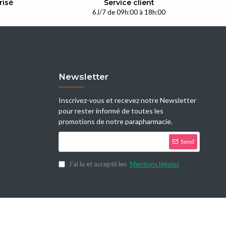
risé
Service client
n
6J/7 de 09h:00 à 18h:00
Newsletter
Inscrivez-vous et recevez notre Newsletter
pour rester informé de toutes les
promotions de notre parapharmacie.
Send
J’ai lu et accepté les
Mentions légales