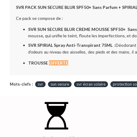
SVR PACK SUN SECURE BLUR SPF50+ Sans Parfum + SPIRIAL 
Ce pack se compose de :
SVR SUN SECURE BLUR CREME MOUSSE SPF50+
Sans
mousse, qui unifie le teint, floute les imperfections, et 
SVR SPIRIAL Spray Anti-Transpirant 75ML :
Déodorant 
d'odeurs au niveau des aisselles, des pieds et des mains, il 
TROUSSE
OFFERTE
Mots-clefs :
svr
sun secure
svr écran solaire
protection so