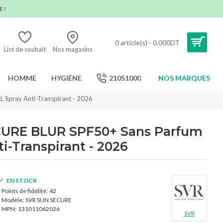
 !
0 article(s) - 0,000DT
List de souhait
Nos magasins
HOMME
HYGIÈNE
21051000
NOS MARQUES
Spray Anti-Transpirant - 2026
URE BLUR SPF50+ Sans Parfum
i-Transpirant - 2026
EN STOCK
Points de fidélité:
42
Modèle:
SVR SUN SECURE
MPN:
131011062026
SVR