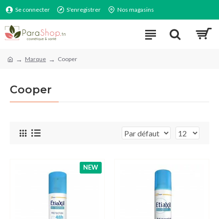
Se connecter
S'enregistrer
Nos magasins
Marque
Cooper
Cooper
NEW