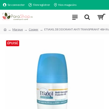
Se connecter
S'enregistrer
Nos magasins
Marque
Cooper
ETIAXIL DEODORANT ANTI TRANSPIRANT 48H Rol
ÉPUISÉ