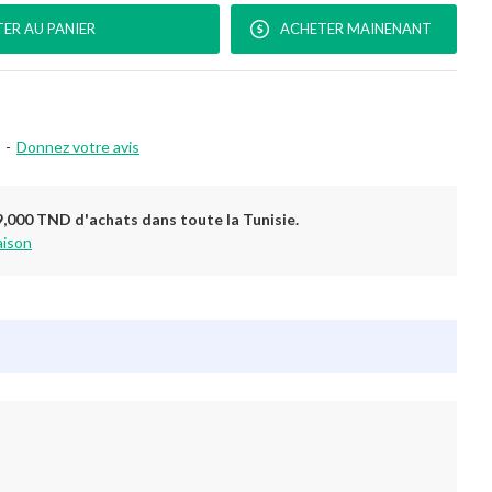
ER AU PANIER
ACHETER MAINENANT
-
Donnez votre avis
9,000 TND d'achats dans toute la Tunisie.
aison