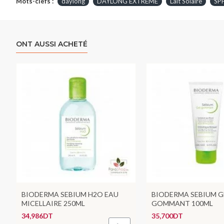
Mots-clefs :
daylong
DAYLONG EXTREME
Lait Solaire
SP
ONT AUSSI ACHETÉ
BIODERMA SEBIUM H2O EAU
BIODERMA SEBIUM G
MICELLAIRE 250ML
GOMMANT 100ML
34,986DT
35,700DT