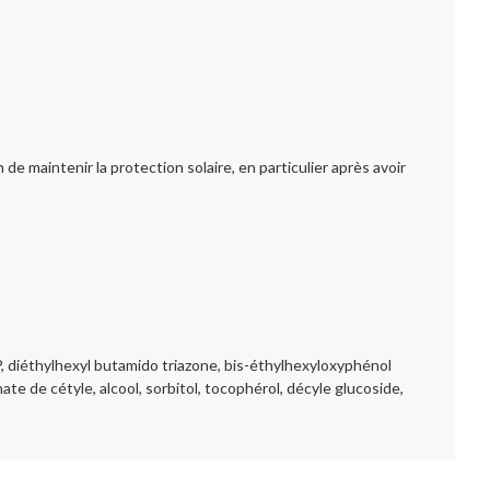
 de maintenir la protection solaire, en particulier après avoir
VP, diéthylhexyl butamido triazone, bis-éthylhexyloxyphénol
e de cétyle, alcool, sorbitol, tocophérol, décyle glucoside,