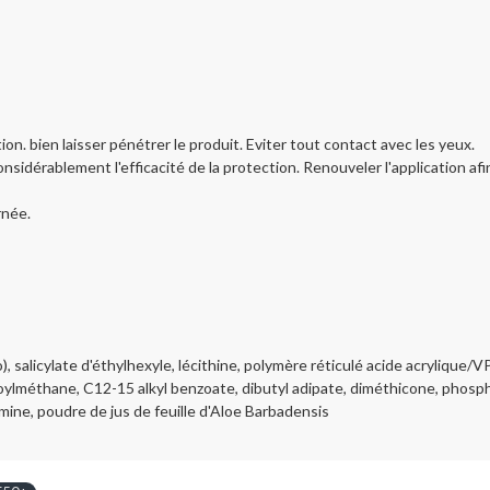
 bien laisser pénétrer le produit. Eviter tout contact avec les yeux.
onsidérablement l'efficacité de la protection. Renouveler l'application afin
rnée.
 salicylate d'éthylhexyle, lécithine, polymère réticulé acide acrylique/
lméthane, C12-15 alkyl benzoate, dibutyl adipate, diméthicone, phosphat
mine, poudre de jus de feuille d'Aloe Barbadensis