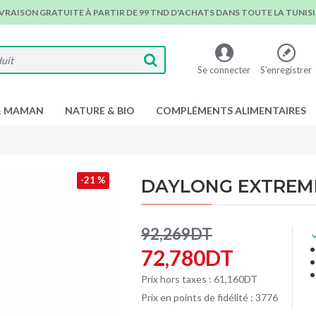
IVRAISON GRATUITE À PARTIR DE 99 TND D'ACHATS DANS TOUTE LA TUNISIE
Se connecter
S'enregistrer
& MAMAN
NATURE & BIO
COMPLÉMENTS ALIMENTAIRES
-21 %
DAYLONG EXTREME 
92,269DT
72,780DT
Prix hors taxes : 61,160DT
Prix en points de fidélité : 3776