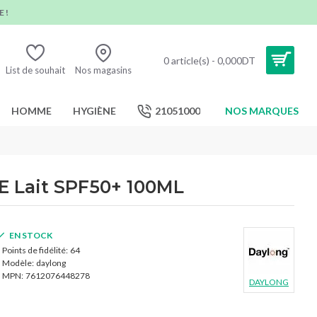
 !
0 article(s) - 0,000DT
List de souhait
Nos magasins
HOMME
HYGIÈNE
21051000
NOS MARQUES
Lait SPF50+ 100ML
EN STOCK
Points de fidélité:
64
Modèle:
daylong
MPN:
7612076448278
DAYLONG