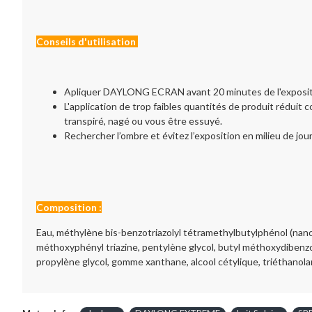
Conseils d'utilisation
Apliquer DAYLONG ECRAN avant 20 minutes de l'exposition.
L'application de trop faibles quantités de produit réduit c
transpiré, nagé ou vous être essuyé.
Rechercher l’ombre et évitez l’exposition en milieu de jou
Composition :
Eau, méthylène bis-benzotriazolyl tétramethylbutylphénol (nano),
méthoxyphényl triazine, pentylène glycol, butyl méthoxydibenzoy
propylène glycol, gomme xanthane, alcool cétylique, triéthanola