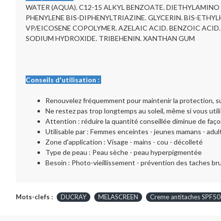
WATER (AQUA). C12-15 ALKYL BENZOATE. DIETHYLAMINO
PHENYLENE BIS-DIPHENYLTRIAZINE. GLYCERIN. BIS-ETH
VP/EICOSENE COPOLYMER. AZELAIC ACID. BENZOIC ACID. 
SODIUM HYDROXIDE. TRIBEHENIN. XANTHAN GUM
Conseils d'utilisation :
Renouvelez fréquemment pour maintenir la protection, su
Ne restez pas trop longtemps au soleil, même si vous utili
Attention : réduire la quantité conseillée diminue de faço
Utilisable par : Femmes enceintes - jeunes mamans - adul
Zone d'application : Visage - mains - cou - décolleté
Type de peau : Peau sèche - peau hyperpigmentée
Besoin : Photo-vieillissement - prévention des taches br
Mots-clefs :
DUCRAY
MELASCREEN
Creme antitaches SPF50