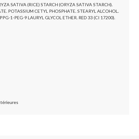
ZA SATIVA (RICE) STARCH (ORYZA SATIVA STARCH).
ATE. POTASSIUM CETYL PHOSPHATE. STEARYL ALCOHOL.
G-1-PEG-9 LAURYL GLYCOL ETHER. RED 33 (CI 17200).
xtérieures