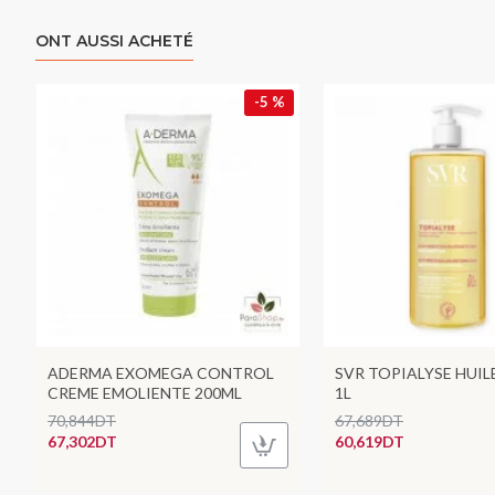
ONT AUSSI ACHETÉ
-5 %
ADERMA EXOMEGA CONTROL
SVR TOPIALYSE HUIL
CREME EMOLIENTE 200ML
1L
70,844DT
67,689DT
67,302DT
60,619DT