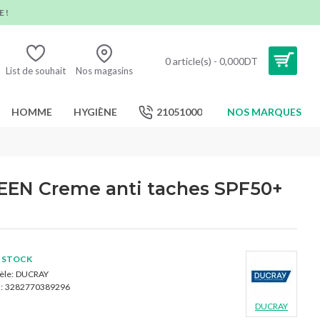
 !
0 article(s) - 0,000DT
List de souhait
Nos magasins
HOMME
HYGIÈNE
21051000
NOS MARQUES
N Creme anti taches SPF50+
 STOCK
le:
DUCRAY
:
3282770389296
DUCRAY