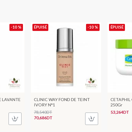
-10 %
ÉPUISÉ
-10 %
ÉPUISÉ
E LAVANTE
CLINIC WAY FOND DE TEINT
CETAPHIL
IVORY N°1
250Gr
78,540DT
53,264DT
70,686DT