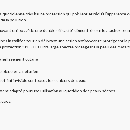
s quotidienne très haute protection qui prévient et réduit l’apparence 
de la pollution.
ovant qui possède une double efficacité démontrée sur les taches brune
s installées tout en délivrant une action antioxydante protégeant la p
e protection SPF50+ à ultra large spectre protégeant la peau des méfa
vieillissement cutané
bleue et la pollution
t fini invisible sur toutes les couleurs de peau.
itement adapté pour une utilisation au quotidien des peaux sèches.
giques.