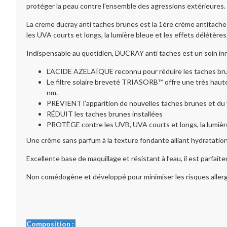
protéger la peau contre l'ensemble des agressions extérieures.
La creme ducray anti taches brunes est la 1ère crème antitache
les UVA courts et longs, la lumière bleue et les effets délétères 
Indispensable au quotidien, DUCRAY anti taches est un soin inn
L’ACIDE AZELAÏQUE reconnu pour réduire les taches brune
Le filtre solaire breveté TRIASORB™ offre une très haut
nm.
PRÉVIENT l’apparition de nouvelles taches brunes et du 
RÉDUIT les taches brunes installées
PROTÈGE contre les UVB, UVA courts et longs, la lumière 
Une crème sans parfum à la texture fondante alliant hydratation e
Excellente base de maquillage et résistant à l’eau, il est parfa
Non comédogène et développé pour minimiser les risques aller
Composition :