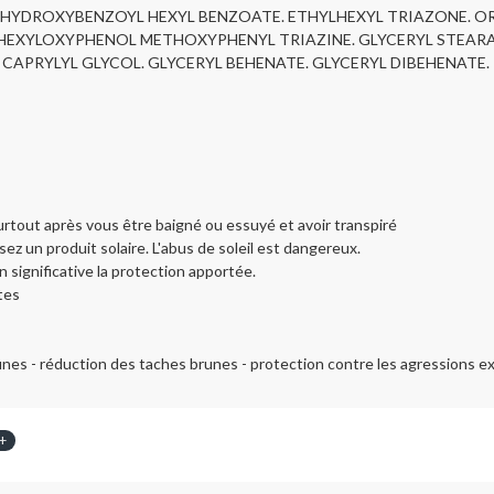
 HYDROXYBENZOYL HEXYL BENZOATE. ETHYLHEXYL TRIAZONE. ORY
YLHEXYLOXYPHENOL METHOXYPHENYL TRIAZINE. GLYCERYL STEAR
CAPRYLYL GLYCOL. GLYCERYL BEHENATE. GLYCERYL DIBEHENATE. PP
rtout après vous être baigné ou essuyé et avoir transpiré
sez un produit solaire. L'abus de soleil est dangereux.
n significative la protection apportée.
tes
unes - réduction des taches brunes - protection contre les agressions e
+