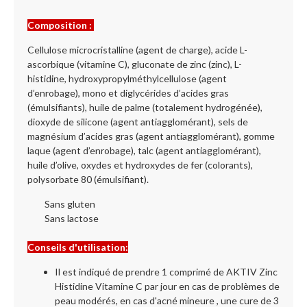
Composition :
Cellulose microcristalline (agent de charge), acide L-
ascorbique (vitamine C), gluconate de zinc (zinc), L-
histidine, hydroxypropylméthylcellulose (agent
d’enrobage), mono et diglycérides d’acides gras
(émulsifiants), huile de palme (totalement hydrogénée),
dioxyde de silicone (agent antiagglomérant), sels de
magnésium d’acides gras (agent antiagglomérant), gomme
laque (agent d’enrobage), talc (agent antiagglomérant),
huile d’olive, oxydes et hydroxydes de fer (colorants),
polysorbate 80 (émulsifiant).
Sans gluten
Sans lactose
Conseils d'utilisation:
Il est indiqué de prendre 1 comprimé de AKTIV Zinc
Histidine Vitamine C par jour en cas de problèmes de
peau modérés, en cas d'acné mineure , une cure de 3