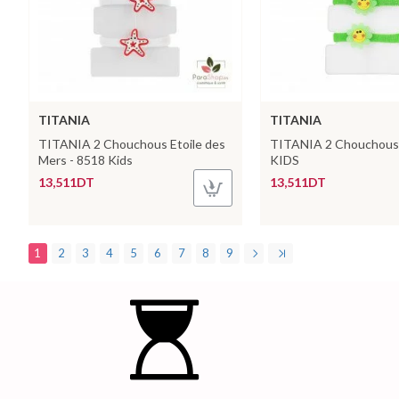
TITANIA
TITANIA
TITANIA 2 Chouchous Etoile des
TITANIA 2 Chouchous 
Mers - 8518 Kids
KIDS
13,511DT
13,511DT
1
2
3
4
5
6
7
8
9