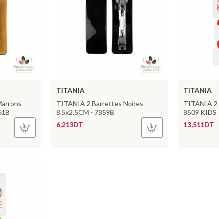
TITANIA
TITANIA
Marrons
TITANIA 2 Barrettes Noires
TITANIA 2 
861B
8.5x2.5CM - 7859B
8509 KIDS
6,213DT
13,511DT