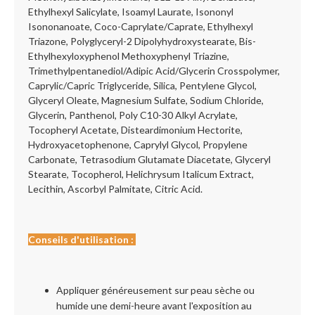
Ethylhexyl Salicylate, Isoamyl Laurate, Isononyl
Isononanoate, Coco-Caprylate/Caprate, Ethylhexyl
Triazone, Polyglyceryl-2 Dipolyhydroxystearate, Bis-
Ethylhexyloxyphenol Methoxyphenyl Triazine,
Trimethylpentanediol/Adipic Acid/Glycerin Crosspolymer,
Caprylic/Capric Triglyceride, Silica, Pentylene Glycol,
Glyceryl Oleate, Magnesium Sulfate, Sodium Chloride,
Glycerin, Panthenol, Poly C10-30 Alkyl Acrylate,
Tocopheryl Acetate, Disteardimonium Hectorite,
Hydroxyacetophenone, Caprylyl Glycol, Propylene
Carbonate, Tetrasodium Glutamate Diacetate, Glyceryl
Stearate, Tocopherol, Helichrysum Italicum Extract,
Lecithin, Ascorbyl Palmitate, Citric Acid.
Conseils d'utilisation :
Appliquer généreusement sur peau sèche ou
humide une demi-heure avant l'exposition au