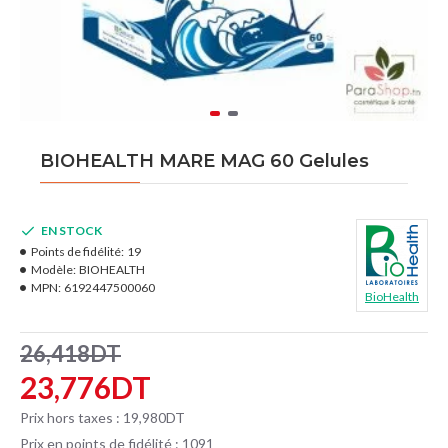
BIOHEALTH MARE MAG 60 Gelules
EN STOCK
Points de fidélité:
19
Modèle:
BIOHEALTH
MPN:
6192447500060
BioHealth
26,418DT
23,776DT
Prix hors taxes : 19,980DT
Prix en points de fidélité : 1091