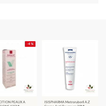
-4 %
LOTION PEAUX A
ISISPHARMA Metroruboril A.Z