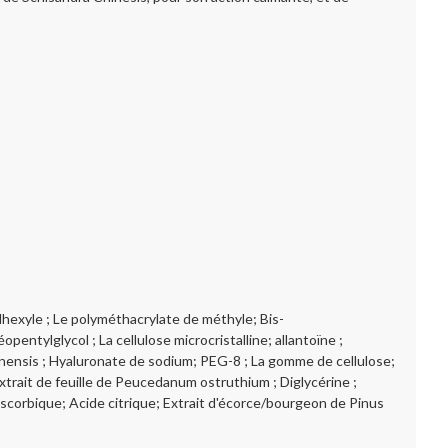
hexyle ; Le polyméthacrylate de méthyle; Bis-
entylglycol ; La cellulose microcristalline; allantoïne ;
hinensis ; Hyaluronate de sodium; PEG-8 ; La gomme de cellulose;
Extrait de feuille de Peucedanum ostruthium ; Diglycérine ;
scorbique; Acide citrique; Extrait d'écorce/bourgeon de Pinus