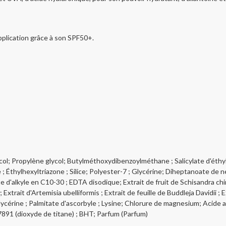
pplication grâce à son SPF50+.
ol; Propylène glycol; Butylméthoxydibenzoylméthane ; Salicylate d'éthyl
thylhexyltriazone ; Silice; Polyester-7 ; Glycérine; Diheptanoate de néop
e d'alkyle en C10-30 ; EDTA disodique; Extrait de fruit de Schisandra c
trait d'Artemisia ubelliformis ; Extrait de feuille de Buddleja Davidii ; 
cérine ; Palmitate d'ascorbyle ; Lysine; Chlorure de magnesium; Acide a
891 (dioxyde de titane) ; BHT; Parfum (Parfum)