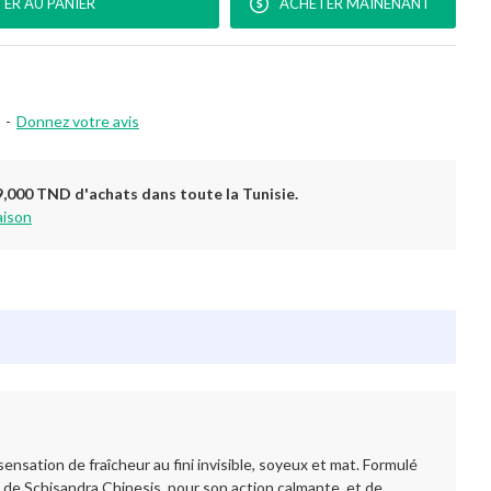
ER AU PANIER
ACHETER MAINENANT
-
Donnez votre avis
9,000 TND d'achats dans toute la Tunisie.
aison
nsation de fraîcheur au fini invisible, soyeux et mat. Formulé
 de Schisandra Chinesis, pour son action calmante, et de