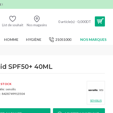
 !
0 article(s) - 0,000DT
List de souhait
Nos magasins
HOMME
HYGIÈNE
21051000
NOS MARQUES
uid SPF50+ 40ML
 STOCK
le:
sensilis
:
8428749913504
SENSILIS