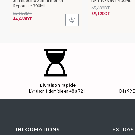
Shampooing Stimulation et
NETTOYANT 400ML
Repousse 300ML
65,689DT
52,550DT
59,120DT
44,668DT
Livraison rapide
Livraison à domicile en 48 à 72 H
Dès 99 D
INFORMATIONS
EXTRAS