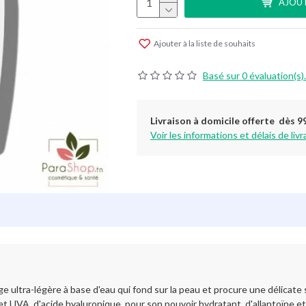
AJOUT
Ajouter à la liste de souhaits
Basé sur 0 évaluation(s).
Livraison à domicile offerte dès 9
Voir les informations et délais de livr
ultra-légère à base d'eau qui fond sur la peau et procure une délicate se
 UVA, d'acide hyaluronique, pour son pouvoir hydratant, d'allantoïne et