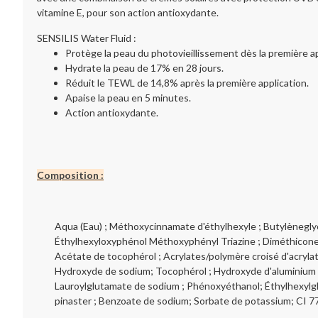
vitamine E, pour son action antioxydante.
SENSILIS Water Fluid :
Protège la peau du photovieillissement dès la première a
Hydrate la peau de 17% en 28 jours.
Réduit le TEWL de 14,8% après la première application.
Apaise la peau en 5 minutes.
Action antioxydante.
Composition :
Aqua (Eau) ; Méthoxycinnamate d'éthylhexyle ; Butylèneglyc
Éthylhexyloxyphénol Méthoxyphényl Triazine ; Diméthicone ; É
Acétate de tocophérol ; Acrylates/polymère croisé d'acrylat
Hydroxyde de sodium; Tocophérol ; Hydroxyde d'aluminium ; Ex
Lauroylglutamate de sodium ; Phénoxyéthanol; Éthylhexylgly
pinaster ; Benzoate de sodium; Sorbate de potassium; CI 77