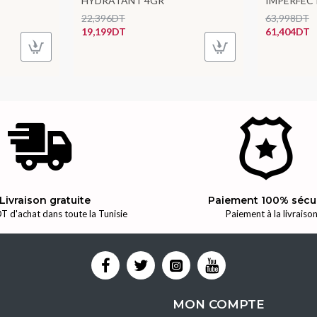
HYDRATANT 4GR
IMPERFEC
22,396DT
63,998DT
19,199DT
61,404DT
Livraison gratuite
Paiement 100% sécu
T d'achat dans toute la Tunisie
Paiement à la livraiso
MON COMPTE