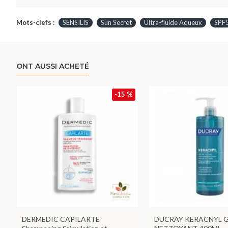
Mots-clefs :
SENSILIS
Sun Secret
Ultra-fluide Aqueux
SPF
ONT AUSSI ACHETÉ
-15 %
DERMEDIC CAPILARTE
DUCRAY KERACNYL G