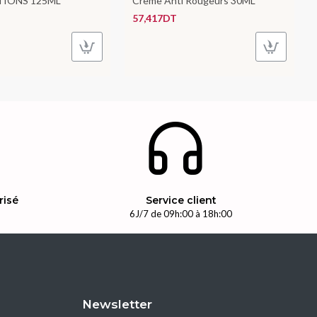
TIONS 125ML
Creme Anti Rougeurs 30ML
57,417DT
risé
Service client
n
6J/7 de 09h:00 à 18h:00
Newsletter