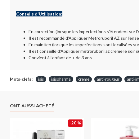
Conseils d'Utilisation:
En correction (lorsque les imperfections s’étendent sur l
Il est recommandé d'Appliquer Metroruboril AZ sur l’ense
En maintien (lorsque les imperfections sont localisées su
Il est conseillé d'Appliquer metroruboril az creme le soir 
Convient à l’enfant de + de 3 ans
Mots-clefs :
isis
isispharma
creme
anti-rougeur
anti-i
ONT AUSSI ACHETÉ
-20 %