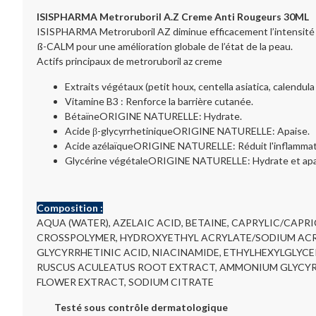
ISISPHARMA Metroruboril A.Z Creme Anti Rougeurs 30ML
ISISPHARMA Metroruboril AZ diminue efficacement l’intensité d
ß-CALM pour une amélioration globale de l’état de la peau.
Actifs principaux de metroruboril az creme
Extraits végétaux (petit houx, centella asiatica, calendula
Vitamine B3 : Renforce la barrière cutanée.
BétaïneORIGINE NATURELLE: Hydrate.
Acide β-glycyrrhetiniqueORIGINE NATURELLE: Apaise.
Acide azélaïqueORIGINE NATURELLE: Réduit l'inflammatio
Glycérine végétaleORIGINE NATURELLE: Hydrate et ap
Composition :
AQUA (WATER), AZELAIC ACID, BETAINE, CAPRYLIC/CAPR
CROSSPOLYMER, HYDROXYETHYL ACRYLATE/SODIUM ACR
GLYCYRRHETINIC ACID, NIACINAMIDE, ETHYLHEXYLGLYCE
RUSCUS ACULEATUS ROOT EXTRACT, AMMONIUM GLYCYRRHI
FLOWER EXTRACT, SODIUM CITRATE
Testé sous contrôle dermatologique