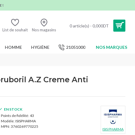
 !
0 article(s) - 0,000DT
List de souhait
Nos magasins
HOMME
HYGIÈNE
21051000
NOS MARQUES
uboril A.Z Creme Anti
EN STOCK
Points de fidélité:
43
Modèle:
ISISPHARMA
MPN:
3760269770225
ISIS PHARMA