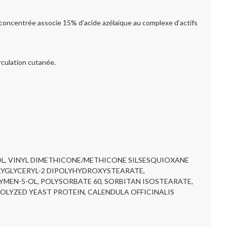
concentrée associe 15% d’acide azélaïque au complexe d’actifs
irculation cutanée.
YCOL, VINYL DIMETHICONE/METHICONE SILSESQUIOXANE
YGLYCERYL-2 DIPOLYHYDROXYSTEARATE,
YMEN-5-OL, POLYSORBATE 60, SORBITAN ISOSTEARATE,
OLYZED YEAST PROTEIN, CALENDULA OFFICINALIS