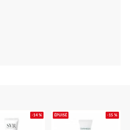
-14 %
ÉPUISÉ
-15 %