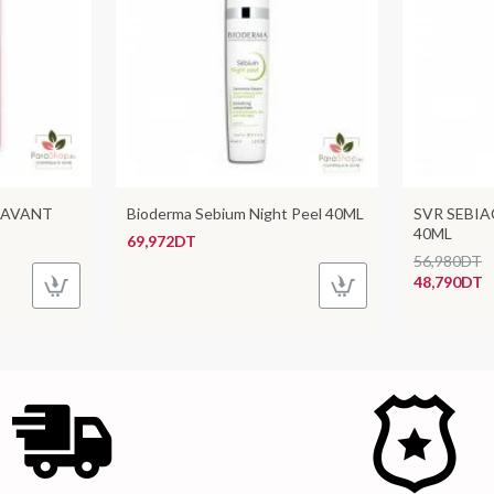
LAVANT
Bioderma Sebium Night Peel 40ML
SVR SEBIA
40ML
69,972DT
56,980DT
48,790DT