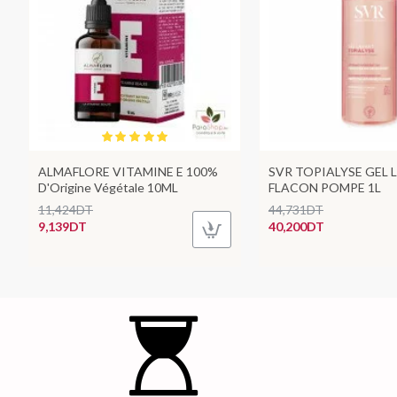
ALMAFLORE VITAMINE E 100%
SVR TOPIALYSE GEL 
D'Origine Végétale 10ML
FLACON POMPE 1L
11,424DT
44,731DT
9,139DT
40,200DT