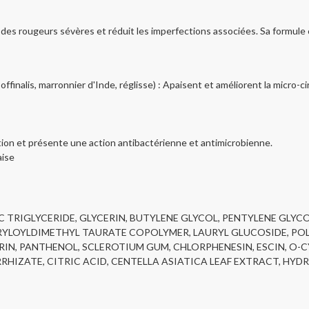
es rougeurs sévères et réduit les imperfections associées. Sa formule 
 offinalis, marronnier d'Inde, réglisse) : Apaisent et améliorent la micro-c
n et présente une action antibactérienne et antimicrobienne.
aise
IC TRIGLYCERIDE, GLYCERIN, BUTYLENE GLYCOL, PENTYLENE GL
YLOYLDIMETHYL TAURATE COPOLYMER, LAURYL GLUCOSIDE, POL
RIN, PANTHENOL, SCLEROTIUM GUM, CHLORPHENESIN, ESCIN, O-C
ZATE, CITRIC ACID, CENTELLA ASIATICA LEAF EXTRACT, HYDR