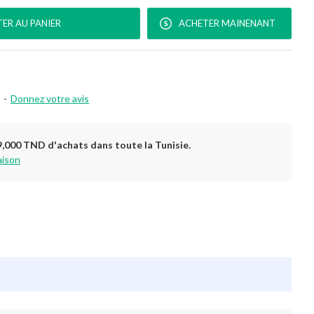
ER AU PANIER
ACHETER MAINENANT
-
Donnez votre avis
9,000 TND d'achats dans toute la Tunisie.
aison