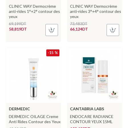
CLINIC WAY Dermocrème
CLINIC WAY Dermocrème
anti-rides 1°+2° contour des
anti-rides 3°+4° contour des
yeux
yeux
69,199DT
73,483DT
58,819DT
66,124DT
-15 %
DERMEDIC
CANTABRIA LABS
DERMEDIC OILAGE Creme
ENDOCARE RADIANCE
Anti Rides Contour des Yeux
CONTOUR YEUX 15ML