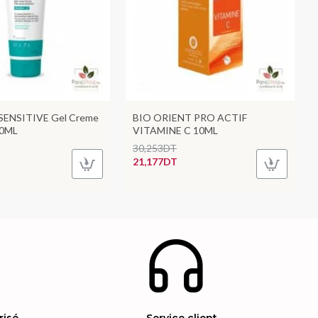
ENSITIVE Gel Creme
BIO ORIENT PRO ACTIF
00ML
VITAMINE C 10ML
30,253DT
21,177DT