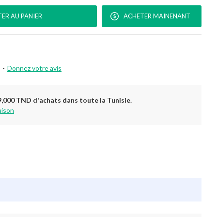
ER AU PANIER
ACHETER MAINENANT
-
Donnez votre avis
9,000 TND d'achats dans toute la Tunisie.
aison