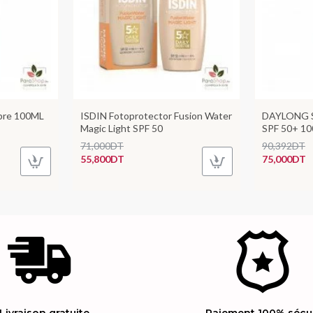
bre 100ML
ISDIN Fotoprotector Fusion Water
DAYLONG S
Magic Light SPF 50
SPF 50+ 1
71,000DT
90,392DT
55,800DT
75,000DT