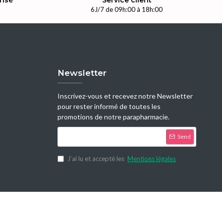
risé
Service client
n
6J/7 de 09h:00 à 18h:00
Newsletter
Inscrivez-vous et recevez notre Newsletter
pour rester informé de toutes les
promotions de notre parapharmacie.
Send
J’ai lu et accepté les
Mentions légales