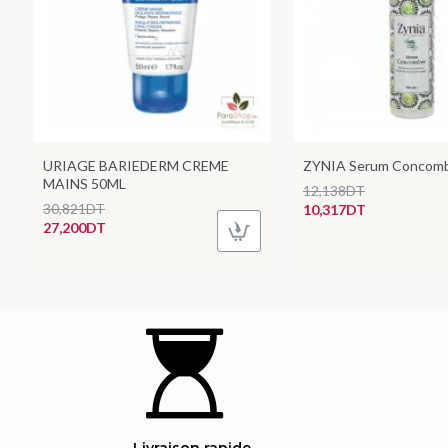
URIAGE BARIEDERM CREME
ZYNIA Serum Concom
MAINS 50ML
12,138DT
30,821DT
10,317DT
27,200DT