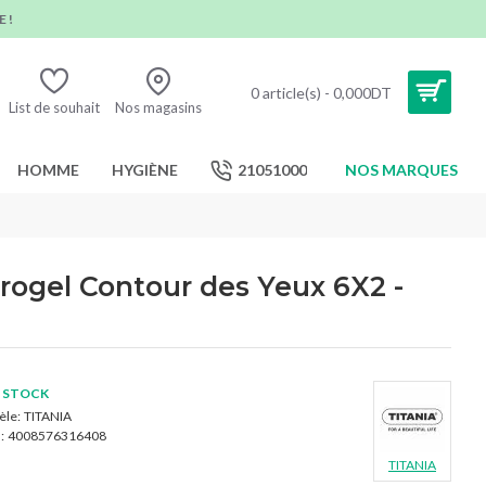
 !
0 article(s) - 0,000DT
List de souhait
Nos magasins
HOMME
HYGIÈNE
21051000
NOS MARQUES
ogel Contour des Yeux 6X2 -
 STOCK
le:
TITANIA
:
4008576316408
TITANIA