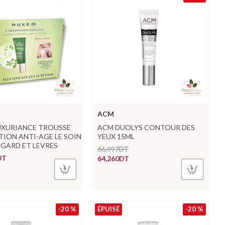
ACM
UXURIANCE TROUSSE
ACM DUOLYS CONTOUR DES
ION ANTI-AGE LE SOIN
YEUX 15ML
EGARD ET LEVRES
66,997DT
DT
64,260DT
-20 %
ÉPUISÉ
-20 %