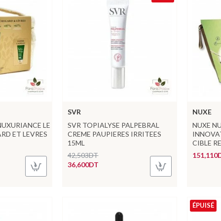
SVR
NUXE
NUXURIANCE LE
SVR TOPIALYSE PALPEBRAL
NUXE N
ARD ET LEVRES
CREME PAUPIERES IRRITEES
INNOVAT
15ML
CIBLE R
42,503DT
151,110
36,600DT
ÉPUISÉ