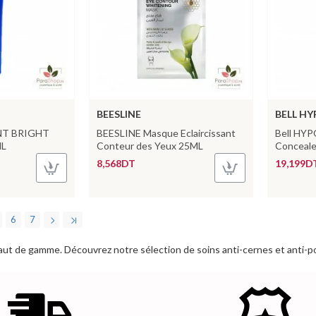
BEESLINE
BELL H
NT BRIGHT
BEESLINE Masque Eclaircissant
Bell HYP
ML
Conteur des Yeux 25ML
Conceale
8,568DT
19,199D
6
7
aut de gamme. Découvrez notre sélection de soins anti-cernes et anti-po