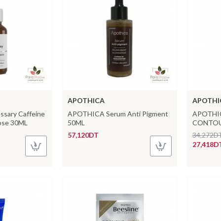
APOTHICA
APOTHI
ssary Caffeine
APOTHICA Serum Anti Pigment
APOTHI
ose 30ML
50ML
CONTOU
57,120DT
34,272D
27,418D