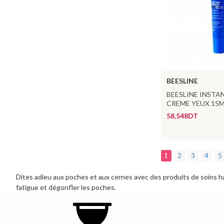
BEESLINE
BEESLINE INSTA
CREME YEUX 15
58,548DT
1
2
3
4
5
Dites adieu aux poches et aux cernes avec des produits de soins h
fatigue et dégonfler les poches.