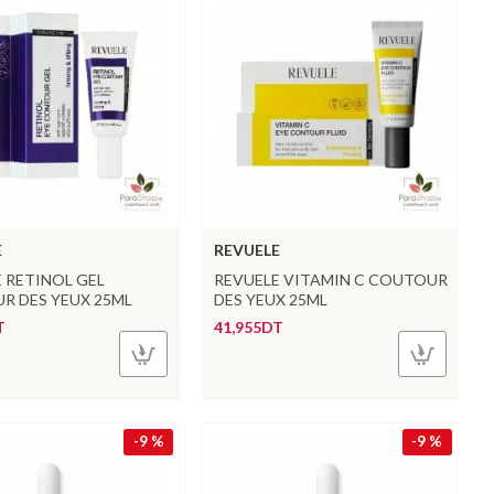
E
REVUELE
 RETINOL GEL
REVUELE VITAMIN C COUTOUR
R DES YEUX 25ML
DES YEUX 25ML
T
41,955DT
-9 %
-9 %