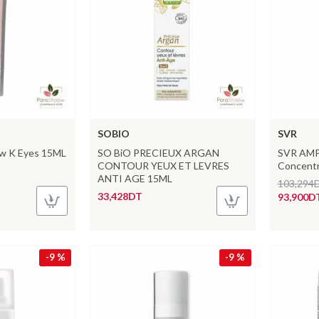
SOBIO
SVR
ow K Eyes 15ML
SO BiO PRECIEUX ARGAN
SVR AMP
CONTOUR YEUX ET LEVRES
Concentr
ANTI AGE 15ML
103,294
33,428DT
93,900D
-9 %
-9 %