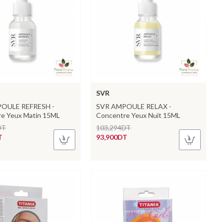
SVR
OULE REFRESH -
SVR AMPOULE RELAX -
e Yeux Matin 15ML
Concentre Yeux Nuit 15ML
DT
103,294DT
T
93,900DT