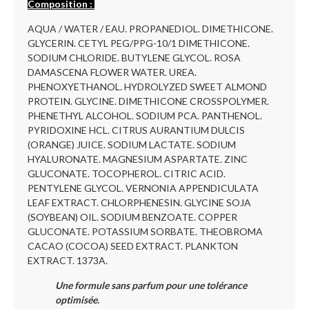
Composition :
AQUA / WATER / EAU. PROPANEDIOL. DIMETHICONE.
GLYCERIN. CETYL PEG/PPG-10/1 DIMETHICONE.
SODIUM CHLORIDE. BUTYLENE GLYCOL. ROSA
DAMASCENA FLOWER WATER. UREA.
PHENOXYETHANOL. HYDROLYZED SWEET ALMOND
PROTEIN. GLYCINE. DIMETHICONE CROSSPOLYMER.
PHENETHYL ALCOHOL. SODIUM PCA. PANTHENOL.
PYRIDOXINE HCL. CITRUS AURANTIUM DULCIS
(ORANGE) JUICE. SODIUM LACTATE. SODIUM
HYALURONATE. MAGNESIUM ASPARTATE. ZINC
GLUCONATE. TOCOPHEROL. CITRIC ACID.
PENTYLENE GLYCOL. VERNONIA APPENDICULATA
LEAF EXTRACT. CHLORPHENESIN. GLYCINE SOJA
(SOYBEAN) OIL. SODIUM BENZOATE. COPPER
GLUCONATE. POTASSIUM SORBATE. THEOBROMA
CACAO (COCOA) SEED EXTRACT. PLANKTON
EXTRACT. 1373A.
Une formule sans parfum pour une tolérance
optimisée.