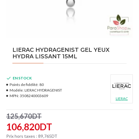
LIERAC HYDRAGENIST GEL YEUX
HYDRA LISSANT 15ML
EN STOCK
Points de fidélité:
80
Modèle:
LIERAC HYDRAGENIST
MPN:
3508240003609
LIERAC
125,670DT
106,820DT
Prix hors taxes : 89,765DT