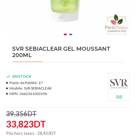
SVR SEBIACLEAR GEL MOUSSANT
200ML
EN STOCK
Points de fidélité:
27
Modèle:
SVR SEBIACLEAR
MPN:
3662361003396
SVR
39,356DT
33,823DT
Prix hors taxes : 28,423DT