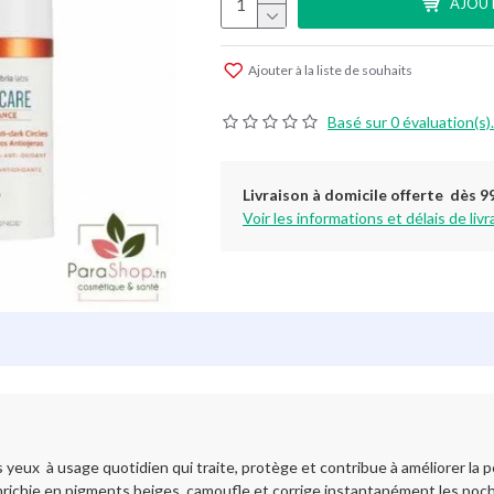
AJOUT
Ajouter à la liste de souhaits
Basé sur 0 évaluation(s).
Livraison à domicile offerte dès 9
Voir les informations et délais de livr
sage quotidien qui traite, protège et contribue à améliorer la peau
ichie en pigments beiges, camoufle et corrige instantanément les poches,