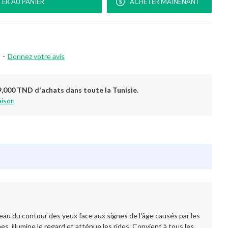
ER AU PANIER
ACHETER MAINENANT
-
Donnez votre avis
9,000 TND d'achats dans toute la Tunisie.
aison
 du contour des yeux face aux signes de l'âge causés par les
 illumine le regard et atténue les rides. Convient à tous les