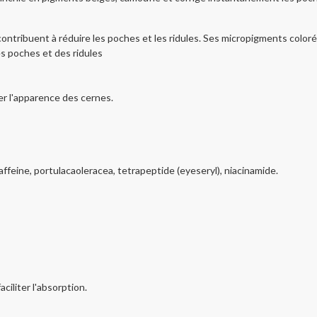
nt à réduire les poches et les ridules. Ses micropigments colorés il
es poches et des ridules
ger l'apparence des cernes.
ffeine, portulacaoleracea, tetrapeptide (eyeseryl), niacinamide.
ciliter l'absorption.