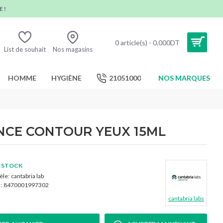
 !
0 article(s) - 0,000DT
List de souhait
Nos magasins
HOMME
HYGIÈNE
21051000
NOS MARQUES
NCE CONTOUR YEUX 15ML
 STOCK
le:
cantabria lab
:
8470001997302
cantabria labs