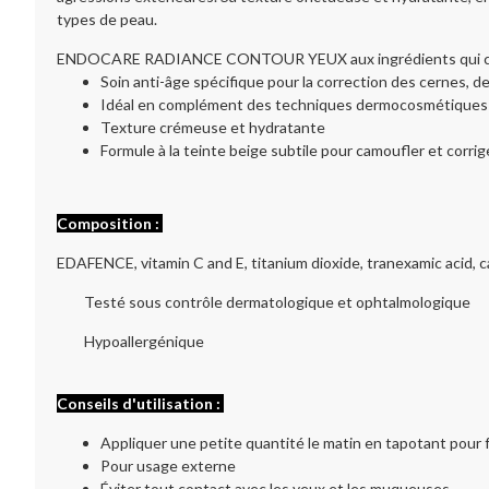
types de peau.
ENDOCARE RADIANCE CONTOUR YEUX aux ingrédients qui contribue
Soin anti-âge spécifique pour la correction des cernes, d
Idéal en complément des techniques dermocosmétiques
Texture crémeuse et hydratante
Formule à la teinte beige subtile pour camoufler et corri
Composition :
EDAFENCE, vitamin C and E, titanium dioxide, tranexamic acid, ca
Testé sous contrôle dermatologique et ophtalmologique
Hypoallergénique
Conseils d'utilisation :
Appliquer une petite quantité le matin en tapotant pour fa
Pour usage externe
Éviter tout contact avec les yeux et les muqueuses.