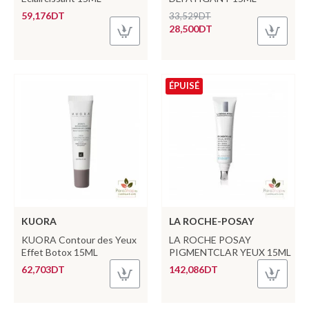
59,176DT
33,529DT
28,500DT
ÉPUISÉ
KUORA
LA ROCHE-POSAY
KUORA Contour des Yeux
LA ROCHE POSAY
Effet Botox 15ML
PIGMENTCLAR YEUX 15ML
62,703DT
142,086DT