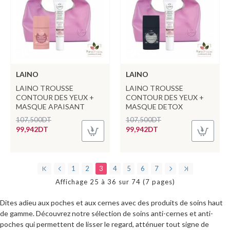
LAINO
LAINO
LAINO TROUSSE
LAINO TROUSSE
CONTOUR DES YEUX +
CONTOUR DES YEUX +
MASQUE APAISANT
MASQUE DETOX
107,500DT
107,500DT
99,942DT
99,942DT
1
2
3
4
5
6
7
Affichage 25 à 36 sur 74 (7 pages)
Dites adieu aux poches et aux cernes avec des produits de soins haut
de gamme. Découvrez notre sélection de soins anti-cernes et anti-
poches qui permettent de lisser le regard, atténuer tout signe de