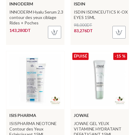
INNODERM
ISDIN
INNODERM Hyalu Serum 2.3
ISDIN ISDINCEUTICS K-OX
contour des yeux ciblage
EYES 15ML
Rides + Poches
98,000DT
143,280DT
83,276DT
ÉPUISÉ
-15 %
ISIS PHARMA
JOWAE
ISISPHARMA NEOTONE
JOWAE GEL YEUX
Contour des Yeux
VITAMINE HYDRATANT
Eclaircissant 15ML
DEFATIGANT 15ML