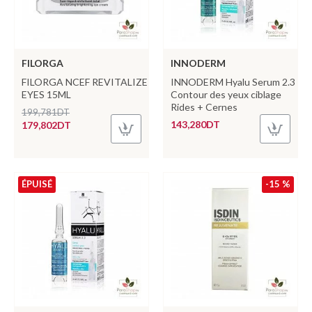
FILORGA
INNODERM
FILORGA NCEF REVITALIZE
INNODERM Hyalu Serum 2.3
EYES 15ML
Contour des yeux ciblage
Rides + Cernes
199,781DT
143,280DT
179,802DT
ÉPUISÉ
-15 %