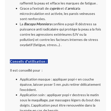
raffermit la peau et efface les marques de fatigue .
Grace a l’extrait de
cyprès
et d’
arnica
la
microcirculation est activée, les parois veineuses
sont renforcées.
La
Bacopa Monniera
confère a popi-R déstress sa
puissance anti radicalaire qui protège la peau a la fois
contre les agressions extérieures (UV ou la
pollution) et contre les facteurs internes de stress
oxydatif (fatigue, stress...) .
Conseils d'utilisation :
Il est conseillé pour :
Application masque : appliquer popi-r en couche
épaisse, laisser poser 5 mn ,puis retirer délicatement
l’excédent.
Application soin : appliquer popi-r destress le matin
sous le maquillage, par massages légers du bout des
doigts. L’application peut être renouvelée dans la
journée en cas de besoin .