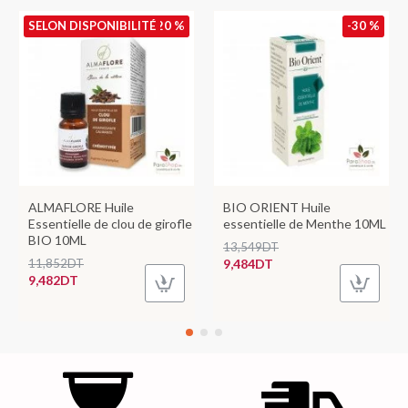
SELON DISPONIBILITÉ
-20 %
-30 %
ALMAFLORE Huile
BIO ORIENT Huile
Essentielle de clou de girofle
essentielle de Menthe 10ML
BIO 10ML
13,549DT
11,852DT
9,484DT
9,482DT