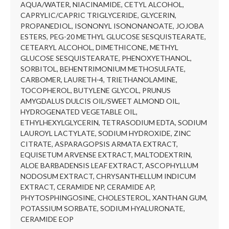
AQUA/WATER, NIACINAMIDE, CETYL ALCOHOL,
CAPRYLIC/CAPRIC TRIGLYCERIDE, GLYCERIN,
PROPANEDIOL, ISONONYL ISONONANOATE, JOJOBA
ESTERS, PEG-20 METHYL GLUCOSE SESQUISTEARATE,
CETEARYL ALCOHOL, DIMETHICONE, METHYL
GLUCOSE SESQUISTEARATE, PHENOXYETHANOL,
SORBITOL, BEHENTRIMONIUM METHOSULFATE,
CARBOMER, LAURETH-4, TRIETHANOLAMINE,
TOCOPHEROL, BUTYLENE GLYCOL, PRUNUS
AMYGDALUS DULCIS OIL/SWEET ALMOND OIL,
HYDROGENATED VEGETABLE OIL,
ETHYLHEXYLGLYCERIN, TETRASODIUM EDTA, SODIUM
LAUROYL LACTYLATE, SODIUM HYDROXIDE, ZINC
CITRATE, ASPARAGOPSIS ARMATA EXTRACT,
EQUISETUM ARVENSE EXTRACT, MALTODEXTRIN,
ALOE BARBADENSIS LEAF EXTRACT, ASCOPHYLLUM
NODOSUM EXTRACT, CHRYSANTHELLUM INDICUM
EXTRACT, CERAMIDE NP, CERAMIDE AP,
PHYTOSPHINGOSINE, CHOLESTEROL, XANTHAN GUM,
POTASSIUM SORBATE, SODIUM HYALURONATE,
CERAMIDE EOP