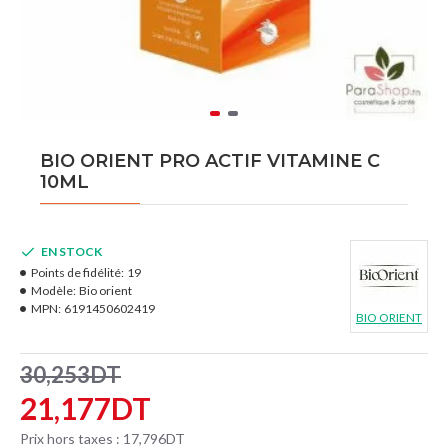
BIO ORIENT PRO ACTIF VITAMINE C
10ML
EN STOCK
Points de fidélité:
19
Modèle:
Bio orient
MPN:
6191450602419
BIO ORIENT
30,253DT
21,177DT
Prix hors taxes : 17,796DT