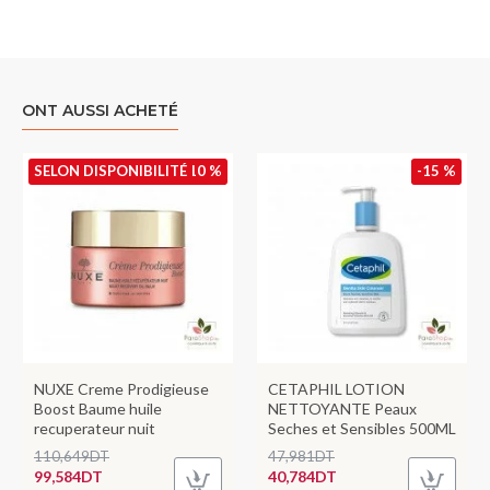
ONT AUSSI ACHETÉ
SELON DISPONIBILITÉ
-10 %
-15 %
NUXE Creme Prodigieuse
CETAPHIL LOTION
Boost Baume huile
NETTOYANTE Peaux
recuperateur nuit
Seches et Sensibles 500ML
110,649DT
47,981DT
99,584DT
40,784DT